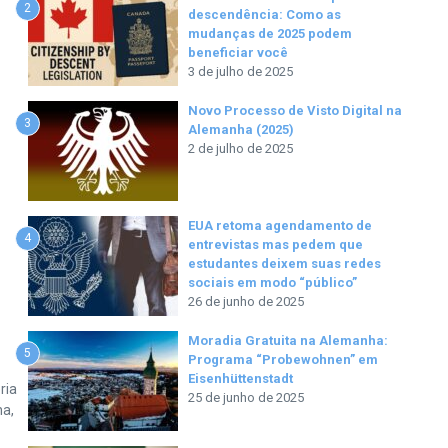
2
descendência: Como as
mudanças de 2025 podem
beneficiar você
3 de julho de 2025
Novo Processo de Visto Digital na
3
Alemanha (2025)
2 de julho de 2025
EUA retoma agendamento de
4
entrevistas mas pedem que
estudantes deixem suas redes
sociais em modo “público”
26 de junho de 2025
Moradia Gratuita na Alemanha:
5
Programa “Probewohnen” em
Eisenhüttenstadt
ria
25 de junho de 2025
na,