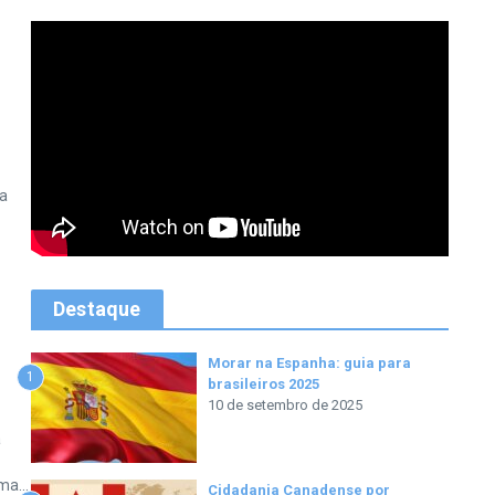
la
Destaque
Morar na Espanha: guia para
1
brasileiros 2025
10 de setembro de 2025
a
ma...
Cidadania Canadense por