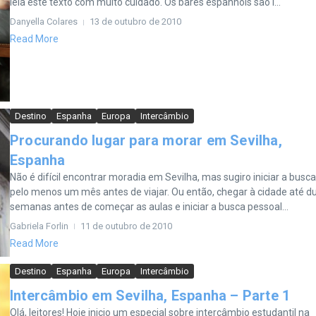
leia este texto com muito cuidado. Os bares espanhóis são i...
Danyella Colares
13 de outubro de 2010
Read More
Destino
Espanha
Europa
Intercâmbio
Procurando lugar para morar em Sevilha,
Espanha
Não é difícil encontrar moradia em Sevilha, mas sugiro iniciar a busca
pelo menos um mês antes de viajar. Ou então, chegar à cidade até d
semanas antes de começar as aulas e iniciar a busca pessoal...
Gabriela Forlin
11 de outubro de 2010
Read More
Destino
Espanha
Europa
Intercâmbio
Intercâmbio em Sevilha, Espanha – Parte 1
Olá, leitores! Hoje inicio um especial sobre intercâmbio estudantil na