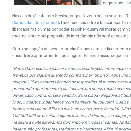
negociando com
No caso de já estar em Sevilha, sugiro fazer a busca no jornal “
Comunidad Universitaria)
, fazer seu cadastro e buscar apartame
liberdade maior, mas por poder escolher quem vai morar com voc
mesmo o principal propósito do intercâmbio não será o mesmo, g
Outra boa opção de achar moradia é ir aos campi e ficar atent
encontrei o apartamento que aluguei… Falando nisso, segue um 
“
Pati e Gabi resolvem passar na universidade pedir informação s
frenética por alguém querendo compartilhar “un piso”. Após uns 
alugado”, “Sim, estamos ficando desesperadas, já pusemos este 
procurando apartamento (elas falavam um pouco rápido demais).
dividir, caso contrário, será vendido. Seria piada? Pegadinha? S
lindo, 3 quartos, 2 banheiros (com banheira, huuuuuum), 2 sala
famosos da cidade, BEM no miolo do centro, perto de tudo). Não
100.000.000 de pesetas (alguns milhares de Euros), vou alugar p
na sexta a noite estávamos dormindo em “nossas” camas. As italia
italiana, são professoras, tradutoras e intérpretes. Aliás, já acerte