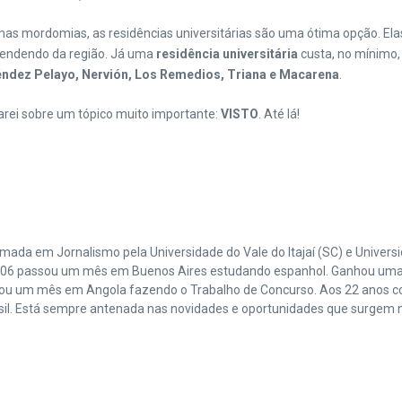
mas mordomias, as residências universitárias são uma ótima opção. El
pendendo da região. Já uma
residência universitária
custa, no mínimo
néndez Pelayo, Nervión, Los Remedios, Triana e Macarena
.
larei sobre um tópico muito importante:
VISTO
. Até lá!
é formada em Jornalismo pela Universidade do Vale do Itajaí (SC) e Univ
 2006 passou um mês em Buenos Aires estudando espanhol. Ganhou uma
ou um mês em Angola fazendo o Trabalho de Concurso. Aos 22 anos co
il. Está sempre antenada nas novidades e oportunidades que surgem m