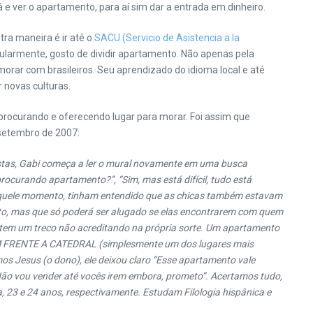
e ver o apartamento, para aí sim dar a entrada em dinheiro.
tra maneira é ir até o
SACU (Servicio de Asistencia a la
cularmente, gosto de dividir apartamento. Não apenas pela
orar com brasileiros. Seu aprendizado do idioma local e até
 novas culturas.
procurando e oferecendo lugar para morar. Foi assim que
setembro de 2007:
bistas, Gabi começa a ler o mural novamente em uma busca
ocurando apartamento?”, “Sim, mas está difícil, tudo está
é aquele momento, tinham entendido que as chicas também estavam
to, mas que só poderá ser alugado se elas encontrarem com quem
se tem um treco não acreditando na própria sorte. Um apartamento
r, EM FRENTE A CATEDRAL (simplesmente um dos lugares mais
s Jesus (o dono), ele deixou claro “Esse apartamento vale
 Não vou vender até vocês irem embora, prometo”. Acertamos tudo,
, 23 e 24 anos, respectivamente. Estudam Filologia hispânica e