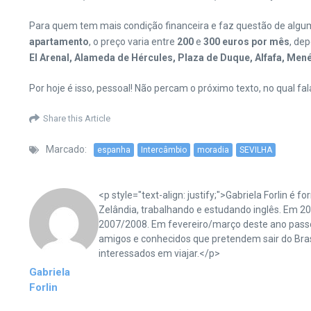
Para quem tem mais condição financeira e faz questão de algu
apartamento
, o preço varia entre
200
e
300
euros por mês
, de
El Arenal, Alameda de Hércules, Plaza de Duque, Alfafa, Me
Por hoje é isso, pessoal! Não percam o próximo texto, no qual fa
Share this Article
Marcado:
espanha
Intercâmbio
moradia
SEVILHA
<p style="text-align: justify;">Gabriela Forlin 
Zelândia, trabalhando e estudando inglês. Em
2007/2008. Em fevereiro/março deste ano pass
amigos e conhecidos que pretendem sair do Bras
interessados em viajar.</p>
Gabriela
Forlin