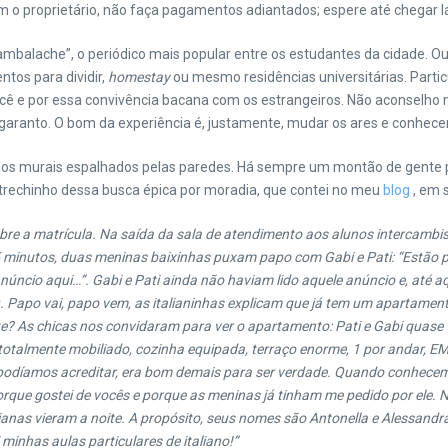
 o proprietário, não faça pagamentos adiantados; espere até chegar lá 
Cambalache”, o periódico mais popular entre os estudantes da cidade. Ou
ntos para dividir,
homestay
ou mesmo residências universitárias. Parti
ê e por essa convivência bacana com os estrangeiros. Não aconselho m
aranto. O bom da experiência é, justamente, mudar os ares e conhecer
o aos murais espalhados pelas paredes. Há sempre um montão de gente 
trechinho dessa busca épica por moradia, que contei no meu
blog
, em 
obre a matrícula. Na saída da sala de atendimento aos alunos intercam
5 minutos, duas meninas baixinhas puxam papo com Gabi e Pati: “Estão pr
anúncio aqui…”. Gabi e Pati ainda não haviam lido aquele anúncio e, at
 Papo vai, papo vem, as italianinhas explicam que já tem um apartamen
orte? As chicas nos convidaram para ver o apartamento: Pati e Gabi qua
s, totalmente mobiliado, cozinha equipada, terraço enorme, 1 por anda
 podíamos acreditar, era bom demais para ser verdade. Quando conhecemo
orque gostei de vocês e porque as meninas já tinham me pedido por ele.
nas vieram a noite. A propósito, seus nomes são Antonella e Alessandra
i minhas aulas particulares de italiano!”