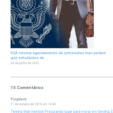
EUA retoma agendamento de entrevistas mas pedem
que estudantes de ...
26 de junho de 2025
15 Comentários
Pingback:
11 de outubro de 2010 em 14:40
Tweets that mention Procurando lugar para morar em Sevilha, Es