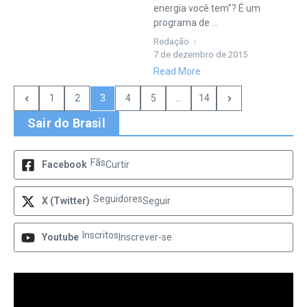
energia você tem”? É um
programa de ...
Redação
7 de dezembro de 2015
Read More
1
2
3
4
5
...
14
Sair do Brasil
Fãs
Facebook
Curtir
Seguidores
X (Twitter)
Seguir
Inscritos
Youtube
Inscrever-se