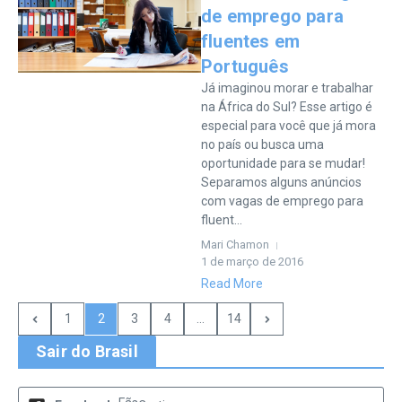
de emprego para
fluentes em
Português
Já imaginou morar e trabalhar
na África do Sul? Esse artigo é
especial para você que já mora
no país ou busca uma
oportunidade para se mudar!
Separamos alguns anúncios
com vagas de emprego para
fluent...
Mari Chamon
1 de março de 2016
Read More
1
2
3
4
...
14
Sair do Brasil