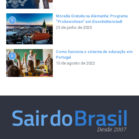
Moradia Gratuita na Alemanha: Programa
5
“Probewohnen” em Eisenhüttenstadt
25 de junho de 2025
Como funciona o sistema de educação em
6
Portugal
15 de agosto de 2022