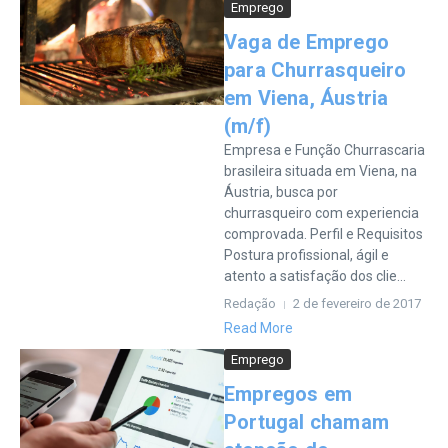
Emprego
Vaga de Emprego
para Churrasqueiro
em Viena, Áustria
(m/f)
Empresa e Função Churrascaria
brasileira situada em Viena, na
Áustria, busca por
churrasqueiro com experiencia
comprovada. Perfil e Requisitos
Postura profissional, ágil e
atento a satisfação dos clie...
Redação
2 de fevereiro de 2017
Read More
Emprego
Empregos em
Portugal chamam