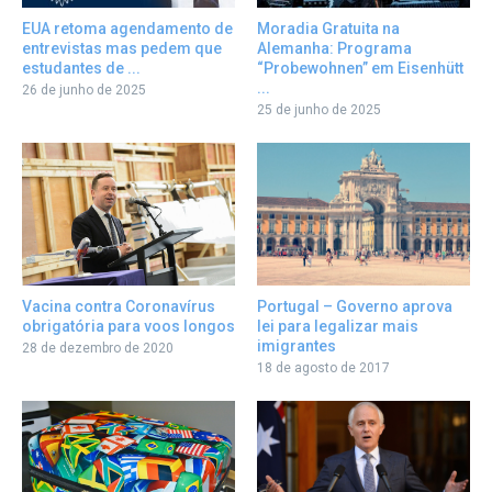
EUA retoma agendamento de
Moradia Gratuita na
entrevistas mas pedem que
Alemanha: Programa
estudantes de ...
“Probewohnen” em Eisenhütt
...
26 de junho de 2025
25 de junho de 2025
Portugal – Governo aprova
Vacina contra Coronavírus
lei para legalizar mais
obrigatória para voos longos
imigrantes
28 de dezembro de 2020
18 de agosto de 2017