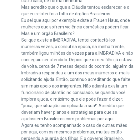
outro caso, de forma nenhuma.
Mas acredito que o que a Cláudia tentou esclarecer, e o
que eu relatei foi a falta de órgãos Brasileiros.
Eu sei que aqui por exemplo existe a Frauen Haus, onde
mulheres que sofrem violência doméstica podem ficar.
Mas e um órgão Brasileiro?
Sei que existe a IMBRADIVA, tentei contactá-los
inúmeras vezes, o cônsul na época, na minha frente,
também ligou milhões de vezes para a IMBRADIVA e não
conseguiu ser atendido. Depois que o meu filho já estava
de volta, cerca de 7 meses depois do ocorrido, alguém da
Imbradiva respondeu a um dos meus inúmeros e-mails
solicitando ajuda. Então, continuo acreditando que falte
sim mais apoio aos imigrantes. Não adianta existir um
funcionário de plantão no consulado, se quando você
implora ajuda, o máximo que ele pode fazer é dizer:
“puxa, que situação complicada a sua!” Acredito que
deveriam haver planos e estratégias para que se
ajudassem Brasileiros com problemas por aqui.
Agora eu tenho acompanhado o caso de outras mães
por aqui, com os mesmos problemas, muitas estão
perdendo a guarda dos filhos. E o governo Brasileiro,