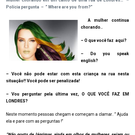
Mulher chorando em um canto de uma rua de Londres… –
Polícia pergunta – ” Where are you from?”
A mulher continua
chorando..
– O que você faz aqui?
– Do you speak
english?
– Você não pode estar com esta criança na rua nesta
situação!! Você pode ser penalizada!
– Vou perguntar pela última vez, O QUE VOCÊ FAZ EM
LONDRES?
Neste momento pessoas chegam e começam a clamar.. ” Ajuda
ela e pare com as perguntas !”
“Não gosto de lágrimas, ainda em olhos de mulheres, sejam ou