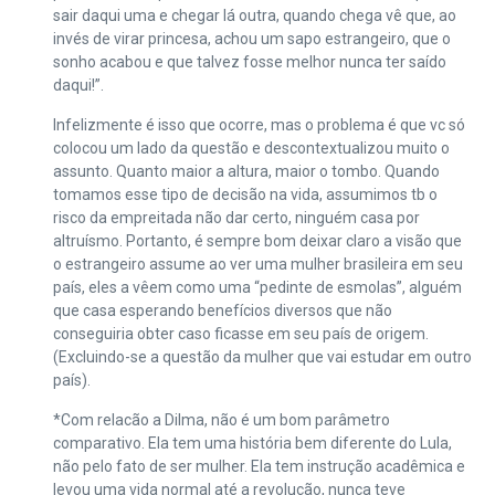
sair daqui uma e chegar lá outra, quando chega vê que, ao
invés de virar princesa, achou um sapo estrangeiro, que o
sonho acabou e que talvez fosse melhor nunca ter saído
daqui!”.
Infelizmente é isso que ocorre, mas o problema é que vc só
colocou um lado da questão e descontextualizou muito o
assunto. Quanto maior a altura, maior o tombo. Quando
tomamos esse tipo de decisão na vida, assumimos tb o
risco da empreitada não dar certo, ninguém casa por
altruísmo. Portanto, é sempre bom deixar claro a visão que
o estrangeiro assume ao ver uma mulher brasileira em seu
país, eles a vêem como uma “pedinte de esmolas”, alguém
que casa esperando benefícios diversos que não
conseguiria obter caso ficasse em seu país de origem.
(Excluindo-se a questão da mulher que vai estudar em outro
país).
*Com relacão a Dilma, não é um bom parâmetro
comparativo. Ela tem uma história bem diferente do Lula,
não pelo fato de ser mulher. Ela tem instrução acadêmica e
levou uma vida normal até a revolução, nunca teve