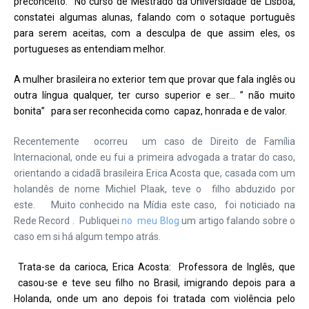
preconceito. No curso de Mestrado da Universidade de Lisboa,
constatei algumas alunas, falando com o sotaque português
para serem aceitas, com a desculpa de que assim eles, os
portugueses as entendiam melhor.
A mulher brasileira no exterior tem que provar que fala inglês ou
outra língua qualquer, ter curso superior e ser… ” não muito
bonita” para ser reconhecida como capaz, honrada e de valor.
Recentemente ocorreu um caso de Direito de Família
Internacional, onde eu fui a primeira advogada a tratar do caso,
orientando a cidadã brasileira Erica Acosta que, casada com um
holandês de nome Michiel Plaak, teve o filho abduzido por
este. Muito conhecido na Mídia este caso, foi noticiado na
Rede Record . Publiquei
no meu Blog
um artigo falando sobre o
caso em si há algum tempo atrás.
Trata-se da carioca, Erica Acosta: Professora de Inglês, que
casou-se e teve seu filho no Brasil, imigrando depois para a
Holanda, onde um ano depois foi tratada com violência pelo