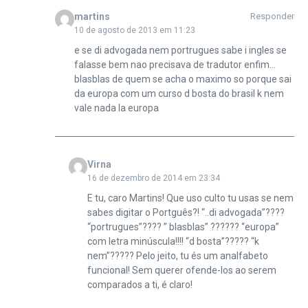
martins
Responder
10 de agosto de 2013 em 11:23
e se di advogada nem portrugues sabe i ingles se
falasse bem nao precisava de tradutor enfim…
blasblas de quem se acha o maximo so porque sai
da europa com um curso d bosta do brasil k nem
vale nada la europa
Virna
16 de dezembro de 2014 em 23:34
E tu, caro Martins! Que uso culto tu usas se nem
sabes digitar o Portguês?! “..di advogada”????
“portrugues”???? ” blasblas” ?????? “europa”
com letra minúscula!!!! “d bosta”????? “k
nem”????? Pelo jeito, tu és um analfabeto
funcional! Sem querer ofende-los ao serem
comparados a ti, é claro!