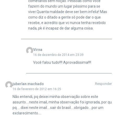
cometários sem noção. Pessoas como você
fazem do mundo um lugar péssimo para se
viver.Quanta maldade deve ser bem infeliz! Mas
como diz o ditado a gente só pode dar o que
recebe, e acredito que vc nunca tenha recebido
nada, pk é incapaz de dar alguma coisa.
Virna
16 de dezembro de 2014 em 23:39
Você falou tudo!!!! Aprovadíssima!!!!
juberlan machado
Responder
16 de fevereiro de 2012 em 16:25
Não entendi, pq deixei minha observação sobre este
assunto….neste imail, minha observação foi ignorada, por qu
pq…..dixei neste imail….sair do brasil….obrigado….por um
exclarecimento….