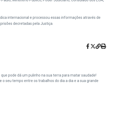
aulo, Ministério Público, Poder Judiciário, Consulado dos EUA,
rídica internacional e processou essas informações através de
 prisões decretadas pela Justiça.
e que pode dá um pulinho na sua terra para matar saudade!
o seu tempo entre os trabalhos do dia a dia e a sua grande