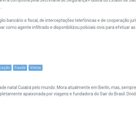
refa composta pela Secretaria de Segurança Pública do Estado de São P
.
ilo bancário e fiscal, de interceptações telefônicas e de cooperação ju
 como agente infiltrado e disponibilizou policiais civis para efetuar as
ficação
fraude
Vistos
cidade natal Cuiabá pelo mundo. Mora atualmente em Berlin, mas, sempr
amente apaixonada por viagens e fundadora do Sair do Brasil. Divide 