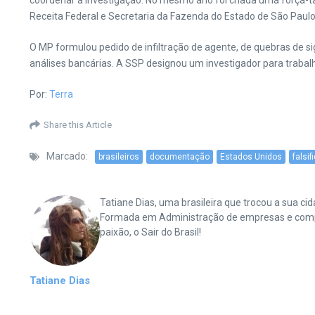
coordenar a investigação. No mesmo ano foi criada uma força-ta
Receita Federal e Secretaria da Fazenda do Estado de São Paulo
O MP formulou pedido de infiltração de agente, de quebras de sig
análises bancárias. A SSP designou um investigador para trabalhar
Por:
Terra
Share this Article
Marcado:
brasileiros
documentação
Estados Unidos
falsi
Tatiane Dias, uma brasileira que trocou a sua 
Formada em Administração de empresas e complet
paixão, o Sair do Brasil!
Tatiane Dias