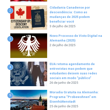
Cidadania Canadense por
2
descendência: Como as
mudanças de 2025 podem
beneficiar você
3 de julho de 2025
Novo Processo de Visto Digital na
3
Alemanha (2025)
2 de julho de 2025
EUA retoma agendamento de
4
entrevistas mas pedem que
estudantes deixem suas redes
sociais em modo “público”
26 de junho de 2025
Moradia Gratuita na Alemanha:
5
Programa “Probewohnen” em
Eisenhüttenstadt
25 de junho de 2025