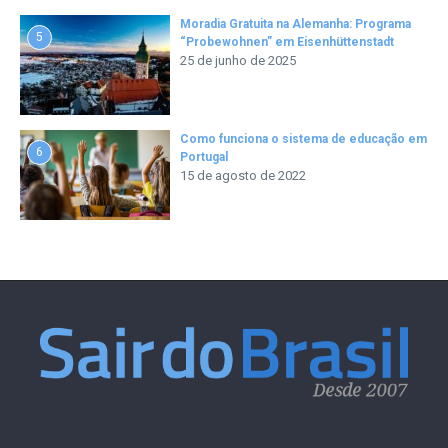
Moradia Gratuita na Alemanha: Programa
5
“Probewohnen” em Eisenhüttenstadt
25 de junho de 2025
Como funciona o sistema de educação em
6
Portugal
15 de agosto de 2022