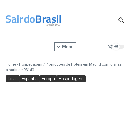
Ir para o conteúdo
Menu
Home
/
Hospedagem
/
Promoções de Hotéis em Madrid com diárias
a partir de R$140
Dicas
Espanha
Europa
Hospedagem