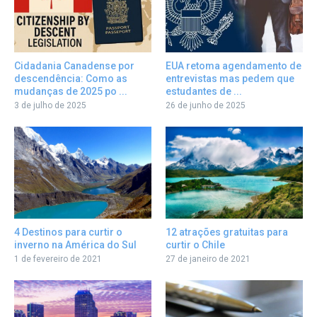
Cidadania Canadense por
EUA retoma agendamento de
descendência: Como as
entrevistas mas pedem que
mudanças de 2025 po ...
estudantes de ...
3 de julho de 2025
26 de junho de 2025
12 atrações gratuitas para
4 Destinos para curtir o
curtir o Chile
inverno na América do Sul
27 de janeiro de 2021
1 de fevereiro de 2021