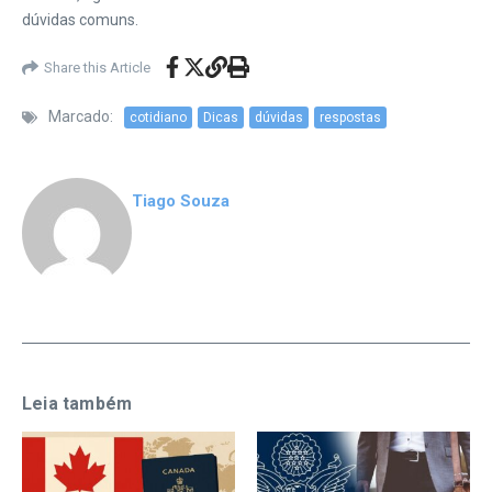
dúvidas comuns.
Share this Article
Marcado:
cotidiano
Dicas
dúvidas
respostas
Tiago Souza
Leia também