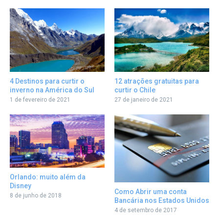
12 atrações gratuitas para
4 Destinos para curtir o
curtir o Chile
inverno na América do Sul
27 de janeiro de 2021
1 de fevereiro de 2021
Orlando: muito além da
Disney
Como Abrir uma conta
8 de junho de 2018
Bancária nos Estados Unidos
4 de setembro de 2017