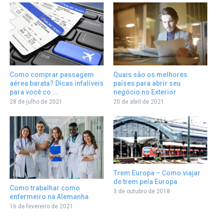
Como comprar passagem
Quais são os melhores
aérea barata? Dicas infalíveis
países para abrir seu
para você co ...
negócio no Exterior
28 de julho de 2021
20 de abril de 2021
Trem Europa – Como viajar
de trem pela Europa
Como trabalhar como
3 de outubro de 2018
enfermeiro na Alemanha
16 de fevereiro de 2021