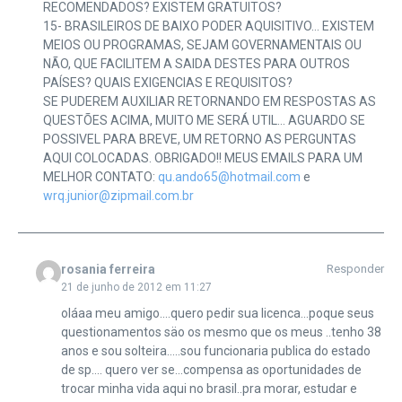
RECOMENDADOS? EXISTEM GRATUITOS?
15- BRASILEIROS DE BAIXO PODER AQUISITIVO… EXISTEM
MEIOS OU PROGRAMAS, SEJAM GOVERNAMENTAIS OU
NÃO, QUE FACILITEM A SAIDA DESTES PARA OUTROS
PAÍSES? QUAIS EXIGENCIAS E REQUISITOS?
SE PUDEREM AUXILIAR RETORNANDO EM RESPOSTAS AS
QUESTÕES ACIMA, MUITO ME SERÁ UTIL… AGUARDO SE
POSSIVEL PARA BREVE, UM RETORNO AS PERGUNTAS
AQUI COLOCADAS. OBRIGADO!! MEUS EMAILS PARA UM
MELHOR CONTATO:
qu.ando65@hotmail.com
e
wrq.junior@zipmail.com.br
rosania ferreira
Responder
21 de junho de 2012 em 11:27
oláaa meu amigo….quero pedir sua licenca…poque seus
questionamentos säo os mesmo que os meus ..tenho 38
anos e sou solteira…..sou funcionaria publica do estado
de sp…. quero ver se…compensa as oportunidades de
trocar minha vida aqui no brasil..pra morar, estudar e