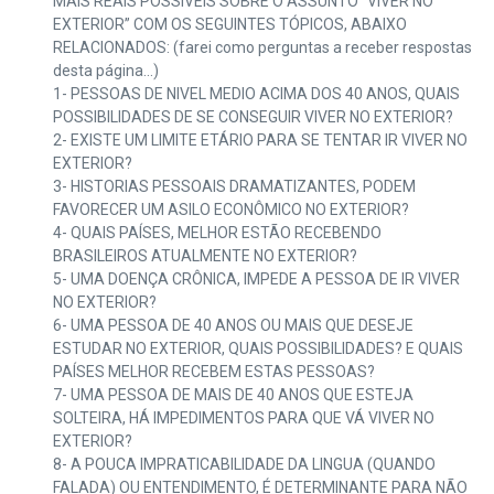
MAIS REAIS POSSIVEIS SOBRE O ASSUNTO “VIVER NO
EXTERIOR” COM OS SEGUINTES TÓPICOS, ABAIXO
RELACIONADOS: (farei como perguntas a receber respostas
desta página…)
1- PESSOAS DE NIVEL MEDIO ACIMA DOS 40 ANOS, QUAIS
POSSIBILIDADES DE SE CONSEGUIR VIVER NO EXTERIOR?
2- EXISTE UM LIMITE ETÁRIO PARA SE TENTAR IR VIVER NO
EXTERIOR?
3- HISTORIAS PESSOAIS DRAMATIZANTES, PODEM
FAVORECER UM ASILO ECONÔMICO NO EXTERIOR?
4- QUAIS PAÍSES, MELHOR ESTÃO RECEBENDO
BRASILEIROS ATUALMENTE NO EXTERIOR?
5- UMA DOENÇA CRÔNICA, IMPEDE A PESSOA DE IR VIVER
NO EXTERIOR?
6- UMA PESSOA DE 40 ANOS OU MAIS QUE DESEJE
ESTUDAR NO EXTERIOR, QUAIS POSSIBILIDADES? E QUAIS
PAÍSES MELHOR RECEBEM ESTAS PESSOAS?
7- UMA PESSOA DE MAIS DE 40 ANOS QUE ESTEJA
SOLTEIRA, HÁ IMPEDIMENTOS PARA QUE VÁ VIVER NO
EXTERIOR?
8- A POUCA IMPRATICABILIDADE DA LINGUA (QUANDO
FALADA) OU ENTENDIMENTO, É DETERMINANTE PARA NÃO