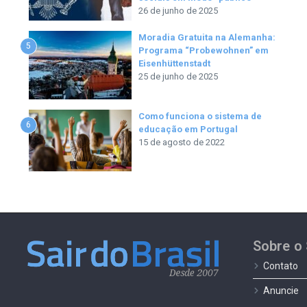
26 de junho de 2025
Moradia Gratuita na Alemanha:
5
Programa “Probewohnen” em
Eisenhüttenstadt
25 de junho de 2025
Como funciona o sistema de
6
educação em Portugal
15 de agosto de 2022
Sobre o 
Contato
Anuncie