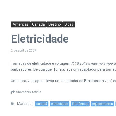
Américas
Canadá
Destino
Dicas
Eletricidade
2 de abril de 2007
Tomadas de eletricidade e voltagem
(110 volts e mesma ampera
barbeadores. De qualquer forma, leve um adaptador para tomad
Uma dica, vale apena levar um adaptador do Brasil assim você
Share this Article
Marcado:
canadá
eletricidade
Eletrônicos
equipamentos