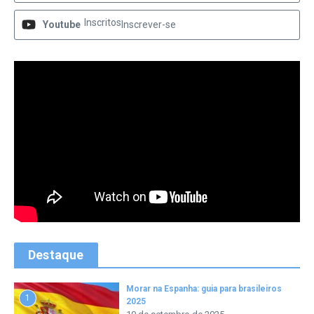
Inscritos
Youtube
Inscrever-se
Destaque
Morar na Espanha: guia para brasileiros
1
2025