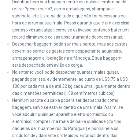
Distribua bem sua bagagem entre as malas e lembre-se de
retirar ?peso-morto?, como embalagens, shampoo e
sabonete, etc. Livre-se de tudo o que não for necessário na
hora de arrumar sua mala. Posos garantir que é um exercício
gostoso vc radicalizar, como se estivesse tentando bater um
record eliminando coisas absolutamente desnecessárias.
Despachar bagagem pode sair mais barato, mas aos custos
devem-se somar os gastos com despachante aduaneiro,
armazenagem e liberação na alfândega. E sua bagagem
será despachada em avião de carga.
No entanto você pode despachar quantas malas quiser,
pagando por isso, evidentemente, ao custo de US$ 75 a US$
100 por cada mala de até 32 kg cada uma, igualmente dentro
das dimensões permitidas (158 centímetros cúbicos).
Nenhum pacote ou caixa poderá ser despachado como
bagagem, salvo se estiver dentro de uma mala. Assim, se
você adquirir qualquer aparelho eletro-doméstico ou
eletrônico, compre uma mala de baixa qualidade (do tipo
daquelas de muambeiros do Paraguai) e ponha nela os
produtos devidamente protegidos. Estando dentro das