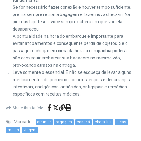
fundamental.
Se for necessário fazer conexão e houver tempo suficiente,
prefira sempre retirar a bagagem e fazer novo check-in. Na
pior das hipóteses, você sempre saberá em que vôo ela
desapareceu.
A pontualidade na hora do embarque é importante para
evitar afobamentos e conseqüente perda de objetos. Se o
passageiro chegar em cima da hora, a companhia poderá
não conseguir embarcar sua bagagem no mesmo vôo,
provocando atrasos na entrega.
Leve somente o essencial. E não se esqueça de levar alguns
medicamentos de primeiros socorros, enjôos e desarranjos
intestinais, analgésicos, antiácidos, antigripais e remédios
específicos com receitas médicas.
Share this Article
Marcado:
arrumar
bagagem
canadá
check list
dicas
malas
viagem