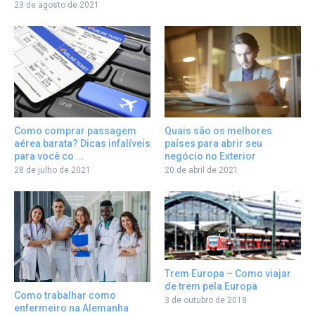
23 de agosto de 2021
Como comprar passagem
Quais são os melhores
aérea barata? Dicas infalíveis
países para abrir seu
para você co ...
negócio no Exterior
28 de julho de 2021
20 de abril de 2021
Trem Europa – Como viajar
de trem pela Europa
Como trabalhar como
3 de outubro de 2018
enfermeiro na Alemanha