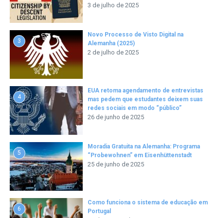
3 de julho de 2025
Novo Processo de Visto Digital na
3
Alemanha (2025)
2 de julho de 2025
EUA retoma agendamento de entrevistas
4
mas pedem que estudantes deixem suas
redes sociais em modo “público”
26 de junho de 2025
Moradia Gratuita na Alemanha: Programa
5
“Probewohnen” em Eisenhüttenstadt
25 de junho de 2025
Como funciona o sistema de educação em
6
Portugal