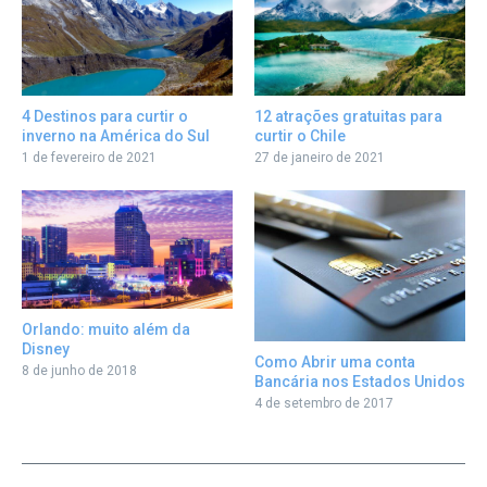
12 atrações gratuitas para
4 Destinos para curtir o
curtir o Chile
inverno na América do Sul
27 de janeiro de 2021
1 de fevereiro de 2021
Orlando: muito além da
Disney
Como Abrir uma conta
8 de junho de 2018
Bancária nos Estados Unidos
4 de setembro de 2017