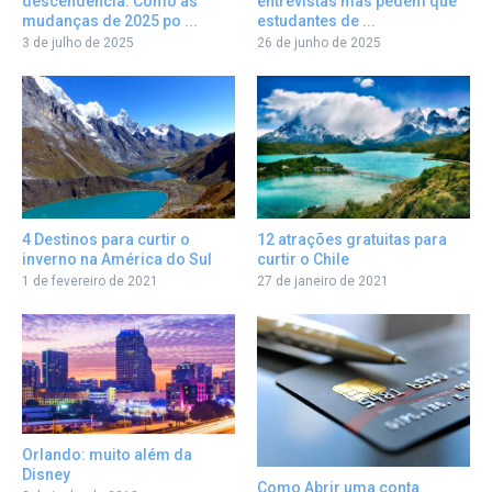
descendência: Como as
entrevistas mas pedem que
mudanças de 2025 po ...
estudantes de ...
3 de julho de 2025
26 de junho de 2025
12 atrações gratuitas para
4 Destinos para curtir o
curtir o Chile
inverno na América do Sul
27 de janeiro de 2021
1 de fevereiro de 2021
Orlando: muito além da
Disney
Como Abrir uma conta