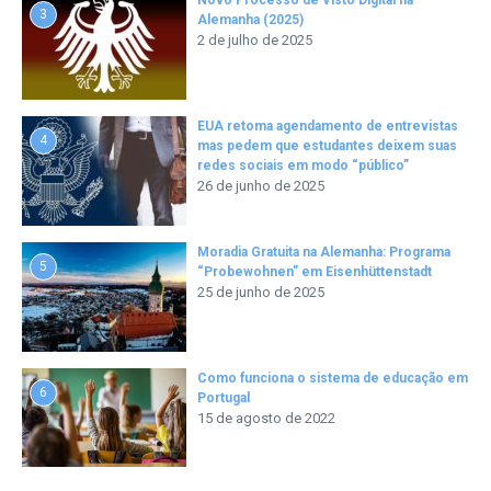
Novo Processo de Visto Digital na
3
Alemanha (2025)
2 de julho de 2025
EUA retoma agendamento de entrevistas
4
mas pedem que estudantes deixem suas
redes sociais em modo “público”
26 de junho de 2025
Moradia Gratuita na Alemanha: Programa
5
“Probewohnen” em Eisenhüttenstadt
25 de junho de 2025
Como funciona o sistema de educação em
6
Portugal
15 de agosto de 2022