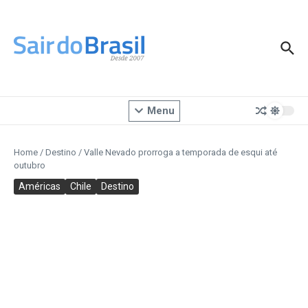
Ir para o conteúdo
Menu
Home
/
Destino
/
Valle Nevado prorroga a temporada de esqui até
outubro
Américas
Chile
Destino