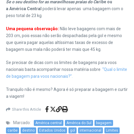
Se o seu destino for as maravilhosas praias do C
aribe ou
a América Central
poderá levar apenas uma bagagem com o
peso total de 23 kg.
Uma pequena observação
:
Não leve bagagens com mais de
203 cm, pois essas não serão despachadas pela gol e mesmo
que queira pagar aquelas altíssimas taxas de excesso de
bagagem sua mala não poderá ter mais que 45 kg.
Se precisar de dicas com os limites de bagagens para voos
nacionais basta acompanhar nossa matéria sobre
“Qual o limite
de bagagem para voos nacionais?”.
Tranquilo não é mesmo? Agora é só preparar a bagagem e curtir
a viagem!
Share this Article
Marcado:
América central
América do Sul
bagagem
caribe
destino
Estados Unidos
gol
internacional
Limites