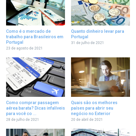
Quanto dinheiro levar para
Como é o mercado de
Portugal
trabalho para Brasileiros em
Portugal
31 de julho de 2021
23 de agosto de 2021
Como comprar passagem
Quais são os melhores
aérea barata? Dicas infalíveis
países para abrir seu
para você co ...
negócio no Exterior
28 de julho de 2021
20 de abril de 2021