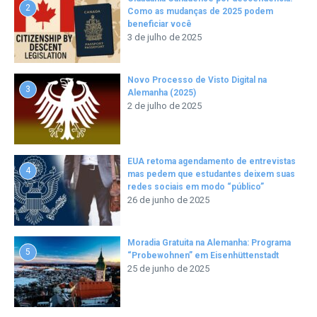
2
Como as mudanças de 2025 podem
beneficiar você
3 de julho de 2025
Novo Processo de Visto Digital na
3
Alemanha (2025)
2 de julho de 2025
EUA retoma agendamento de entrevistas
4
mas pedem que estudantes deixem suas
redes sociais em modo “público”
26 de junho de 2025
Moradia Gratuita na Alemanha: Programa
5
“Probewohnen” em Eisenhüttenstadt
25 de junho de 2025