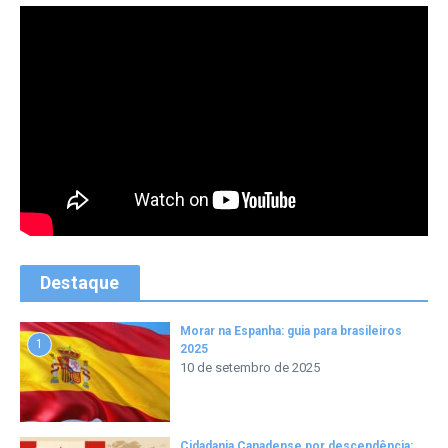
Destaque
Morar na Espanha: guia para brasileiros
1
2025
10 de setembro de 2025
Cidadania Canadense por descendência: