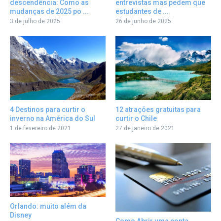
descendência: Como as
entrevistas mas pedem que
mudanças de 2025 po ...
estudantes de ...
3 de julho de 2025
26 de junho de 2025
12 atrações gratuitas para
4 Destinos para curtir o
curtir o Chile
inverno na América do Sul
27 de janeiro de 2021
1 de fevereiro de 2021
Orlando: muito além da
Disney
Como Abrir uma conta