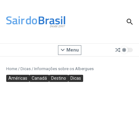
Ir para o conteúdo
Menu
Home
/
Dicas
/
Informações sobre os Albergues
Américas
Canadá
Destino
Dicas