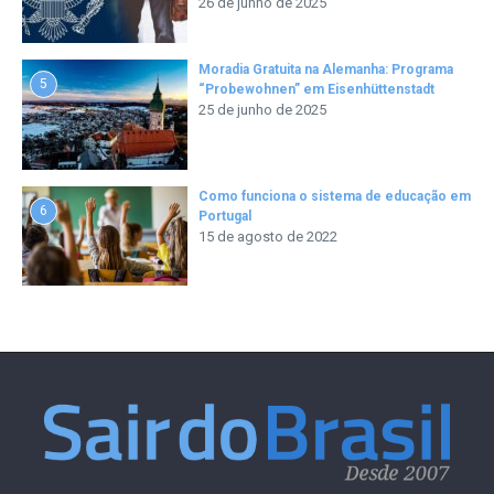
26 de junho de 2025
Moradia Gratuita na Alemanha: Programa
5
“Probewohnen” em Eisenhüttenstadt
25 de junho de 2025
Como funciona o sistema de educação em
6
Portugal
15 de agosto de 2022