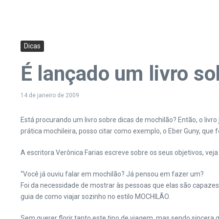
Dicas
É lançado um livro so
14 de janeiro de 2009
Está procurando um livro sobre dicas de mochilão? Então, o livro 
prática mochileira, posso citar como exemplo, o Eber Guny, que
A escritora Verônica Farias escreve sobre os seus objetivos, veja
“Você já ouviu falar em mochilão? Já pensou em fazer um?
Foi da necessidade de mostrar às pessoas que elas são capazes 
guia de como viajar sozinho no estilo MOCHILÃO.
Sem querer florir tanto este tipo de viagem, mas sendo sincera