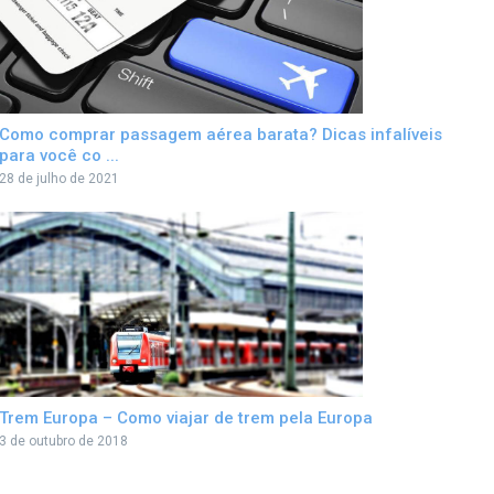
Como comprar passagem aérea barata? Dicas infalíveis
para você co ...
28 de julho de 2021
Trem Europa – Como viajar de trem pela Europa
3 de outubro de 2018