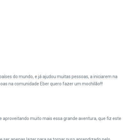
s países do mundo, e já ajudou muitas pessoas, a iniciarem na
ssoas na comunidade Eber quero fazer um mochilão!!!
e aproveitando muito mais essa grande aventura, que fiz este
e ser apenas lazer para se tornar puro aprendizado pelo