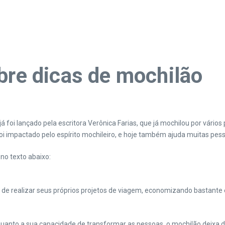
bre dicas de mochilão
já foi lançado pela escritora Verônica Farias, que já mochilou por vário
 foi impactado pelo espírito mochileiro, e hoje também ajuda muitas pe
 no texto abaixo:
de realizar seus próprios projetos de viagem, economizando bastante 
 quanto a sua capacidade de transformar as pessoas, o mochilão deixa d