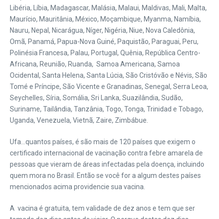
Libéria, Líbia, Madagascar, Malásia, Malaui, Maldivas, Mali, Malta,
Maurício, Mauritânia, México, Moçambique, Myanma, Namíbia,
Nauru, Nepal, Nicarágua, Níger, Nigéria, Niue, Nova Caledônia,
Omã, Panamá, Papua-Nova Guiné, Paquistão, Paraguai, Peru,
Polinésia Francesa, Palau, Portugal, Quênia, República Centro-
Africana, Reunião, Ruanda, Samoa Americana, Samoa
Ocidental, Santa Helena, Santa Lúcia, São Cristóvão e Névis, São
Tomé e Príncipe, São Vicente e Granadinas, Senegal, Serra Leoa,
Seychelles, Síria, Somália, Sri Lanka, Suazilândia, Sudão,
Suriname, Tailândia, Tanzânia, Togo, Tonga, Trinidad e Tobago,
Uganda, Venezuela, Vietnã, Zaire, Zimbábue.
Ufa…quantos países, é são mais de 120 países que exigem o
certificado internacional de vacinação contra febre amarela de
pessoas que vieram de áreas infectadas pela doença, incluindo
quem mora no Brasil. Então se você for a algum destes países
mencionados acima providencie sua vacina.
A vacina é gratuita, tem validade de dez anos e tem que ser