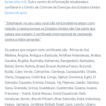
(
www.who.int
). Outro centro de informação atualizada e
confiável é o Centro de Controle de Doenças dos Estados Unidos
(
www.cdc.gov
).
” Stephanie,
no seu caso você não terá problema algum com
relação a vacina porque os Estados Unidos não faz parte dos
países que exigem o certificado internacional de vacinação
contra a febre amarela.”
Os países que exigem este certificado são: África do Sul,
Albânia, Angola, Antígua e Barbuda, Antilhas Holandesas, Arábia
Saudita, Argélia, Austrália, Bahamas, Bangladesh, Barbados,
Belize, Benin, Bolívia, Brasil, Brunei, Burkina Fasso, Burundi,
Butão, Cabo Verde, Camarões, Camboja, Cazaquistão, Chade,
China, Cingapura, Colômbia, Congo, Djibuti, Dominica, Egito, El
Salvador, Equador, Eritréia, Etiópia, Fiji, Filipinas, Gabão, Gâmbia,
Gana, Granada, Grécia, Guadalupe, Guatemala, Guiana, Guiana
Francesa – Guiné, Guiné-Bissau, Guiné Equatorial, Haiti,
Honduras, Iêmen, Ilha de Pitcairn, Ilhas Salomão, Índia, Indonésia,
Iraque, Jamaica, Jordânia, Kiribati, Kuait, Laos, Lesoto, Líbano,