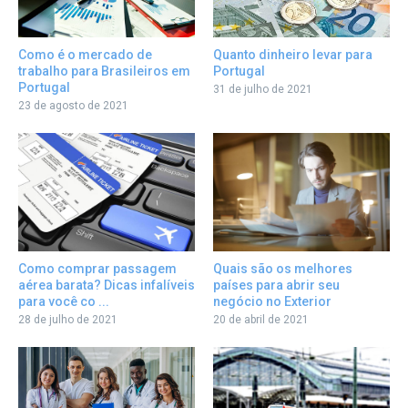
Quanto dinheiro levar para
Como é o mercado de
Portugal
trabalho para Brasileiros em
Portugal
31 de julho de 2021
23 de agosto de 2021
Como comprar passagem
Quais são os melhores
aérea barata? Dicas infalíveis
países para abrir seu
para você co ...
negócio no Exterior
28 de julho de 2021
20 de abril de 2021