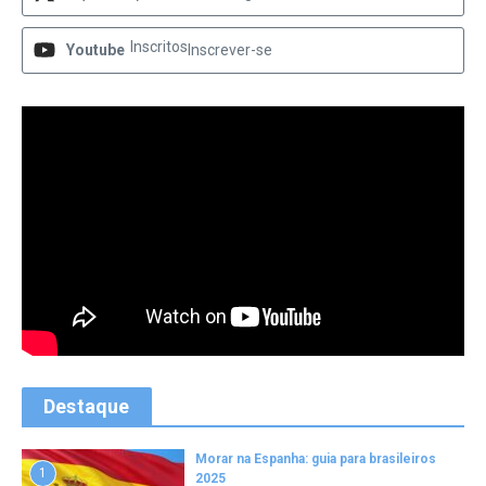
Inscritos
Youtube
Inscrever-se
Destaque
Morar na Espanha: guia para brasileiros
1
2025