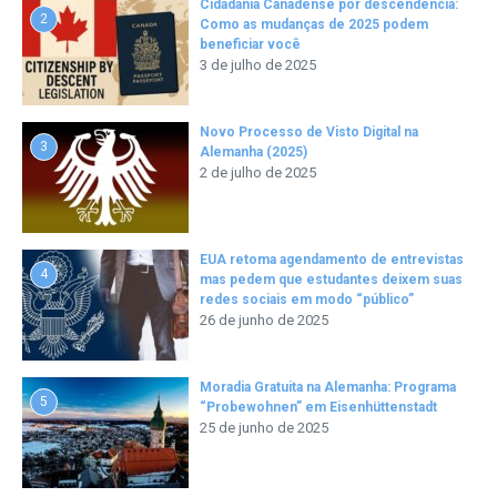
Cidadania Canadense por descendência:
2
Como as mudanças de 2025 podem
beneficiar você
3 de julho de 2025
Novo Processo de Visto Digital na
3
Alemanha (2025)
2 de julho de 2025
EUA retoma agendamento de entrevistas
4
mas pedem que estudantes deixem suas
redes sociais em modo “público”
26 de junho de 2025
Moradia Gratuita na Alemanha: Programa
5
“Probewohnen” em Eisenhüttenstadt
25 de junho de 2025