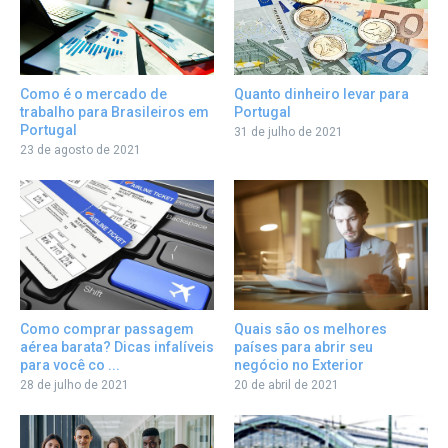
Quanto dinheiro levar para
Como é o mercado de
Portugal
trabalho para Brasileiros em
Portugal
31 de julho de 2021
23 de agosto de 2021
Como comprar passagem
Quais são os melhores
aérea barata? Dicas infalíveis
países para abrir seu
para você co ...
negócio no Exterior
28 de julho de 2021
20 de abril de 2021