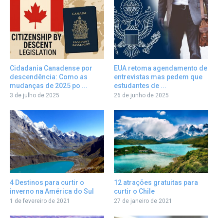
Cidadania Canadense por
EUA retoma agendamento de
descendência: Como as
entrevistas mas pedem que
mudanças de 2025 po ...
estudantes de ...
3 de julho de 2025
26 de junho de 2025
12 atrações gratuitas para
4 Destinos para curtir o
curtir o Chile
inverno na América do Sul
27 de janeiro de 2021
1 de fevereiro de 2021