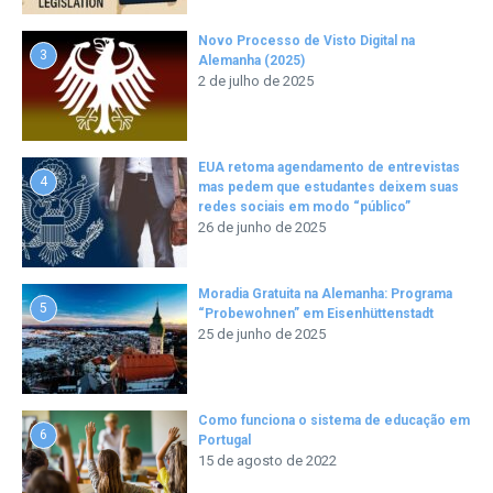
Novo Processo de Visto Digital na
3
Alemanha (2025)
2 de julho de 2025
EUA retoma agendamento de entrevistas
4
mas pedem que estudantes deixem suas
redes sociais em modo “público”
26 de junho de 2025
Moradia Gratuita na Alemanha: Programa
5
“Probewohnen” em Eisenhüttenstadt
25 de junho de 2025
Como funciona o sistema de educação em
6
Portugal
15 de agosto de 2022