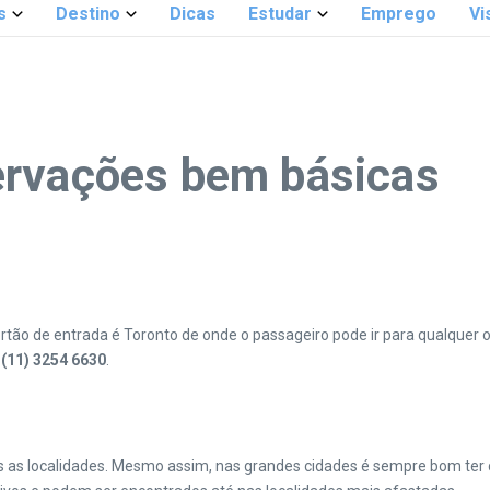
s
Destino
Dicas
Estudar
Emprego
Vi
ervações bem básicas
rtão de entrada é Toronto de onde o passageiro pode ir para qualquer 
:
(11) 3254 6630
.
 as localidades. Mesmo assim, nas grandes cidades é sempre bom ter c