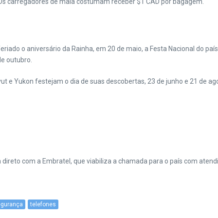
a. Os carregadores de mala costumam receber $1 CAD por bagagem.
do o aniversário da Rainha, em 20 de maio, a Festa Nacional do país, 
de outubro.
ut e Yukon festejam o dia de suas descobertas, 23 de junho e 21 de ag
ala direto com a Embratel, que viabiliza a chamada para o país com ate
egurança
telefones