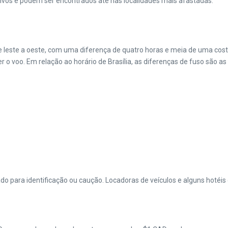
tativos e podem ser encontrados até nas localidades mais afastadas.
 de leste a oeste, com uma diferença de quatro horas e meia de uma cos
r o voo. Em relação ao horário de Brasília, as diferenças de fuso são as
ado para identificação ou caução. Locadoras de veículos e alguns hotéi