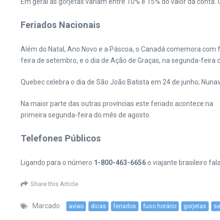
Em geral as gorjetas variam entre 10% e 15% do valor da cont
Feriados Nacionais
Além do Natal, Ano Novo e a Páscoa, o Canadá comemora com feria
feira de setembro, e o dia de Ação de Graças, na segunda-feira 
Quebec celebra o dia de São João Batista em 24 de junho; Nunav
Na maior parte das outras províncias este feriado acontece na
primeira segunda-feira do mês de agosto.
Telefones Públicos
Ligando para o número
1-800-463-6656
o viajante brasileiro f
Share this Article
Marcado:
aviao
dicas
feriados
fuso horário
gorjetas
s