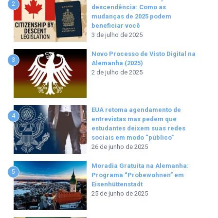
2
descendência: Como as
mudanças de 2025 podem
beneficiar você
3 de julho de 2025
Novo Processo de Visto Digital na
3
Alemanha (2025)
2 de julho de 2025
EUA retoma agendamento de
4
entrevistas mas pedem que
estudantes deixem suas redes
sociais em modo “público”
26 de junho de 2025
Moradia Gratuita na Alemanha:
5
Programa “Probewohnen” em
Eisenhüttenstadt
25 de junho de 2025