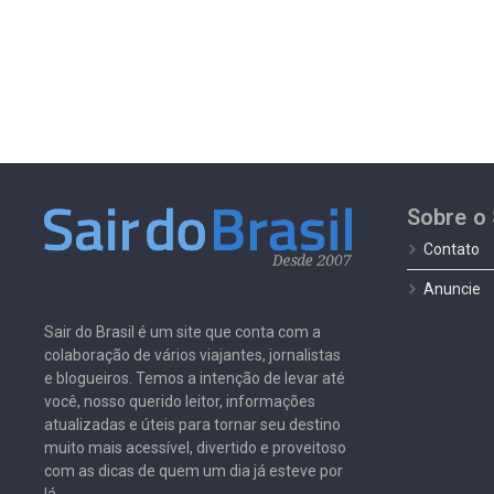
Sobre o 
Contato
Anuncie
Sair do Brasil é um site que conta com a
colaboração de vários viajantes, jornalistas
e blogueiros. Temos a intenção de levar até
você, nosso querido leitor, informações
atualizadas e úteis para tornar seu destino
muito mais acessível, divertido e proveitoso
com as dicas de quem um dia já esteve por
lá.