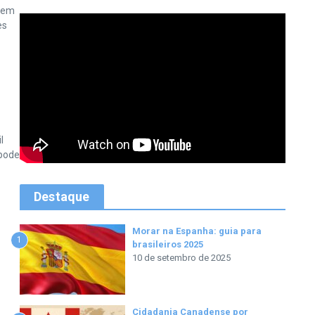
evem
es
l
 pode
Destaque
Morar na Espanha: guia para
1
brasileiros 2025
10 de setembro de 2025
Cidadania Canadense por