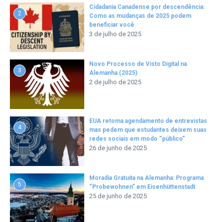
Cidadania Canadense por descendência:
2
Como as mudanças de 2025 podem
beneficiar você
3 de julho de 2025
Novo Processo de Visto Digital na
3
Alemanha (2025)
2 de julho de 2025
EUA retoma agendamento de entrevistas
4
mas pedem que estudantes deixem suas
redes sociais em modo “público”
26 de junho de 2025
Moradia Gratuita na Alemanha: Programa
5
“Probewohnen” em Eisenhüttenstadt
25 de junho de 2025