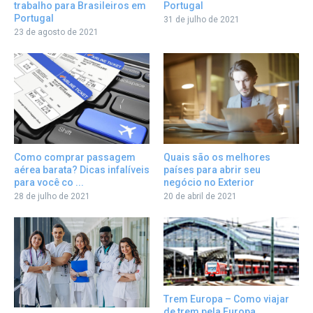
Portugal
trabalho para Brasileiros em
Portugal
31 de julho de 2021
23 de agosto de 2021
Como comprar passagem
Quais são os melhores
aérea barata? Dicas infalíveis
países para abrir seu
para você co ...
negócio no Exterior
28 de julho de 2021
20 de abril de 2021
Trem Europa – Como viajar
de trem pela Europa