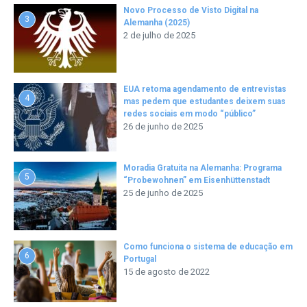
Novo Processo de Visto Digital na
3
Alemanha (2025)
2 de julho de 2025
EUA retoma agendamento de entrevistas
4
mas pedem que estudantes deixem suas
redes sociais em modo “público”
26 de junho de 2025
Moradia Gratuita na Alemanha: Programa
5
“Probewohnen” em Eisenhüttenstadt
25 de junho de 2025
Como funciona o sistema de educação em
6
Portugal
15 de agosto de 2022