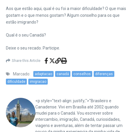
Aos que estão aqui, qual é ou foi a maior dificuldade? O que mais
gostam e o que menos gostam? Algum conselho para os que
estão imigrando?
Qual é o seu Canadá?
Deixe o seu recado. Participe.
Share this Article
Marcado:
adaptacao
canadá
conselhos
diferenças
dificuldade
imigracao
<p style="text-align: justify;">"Brasileiro e
Canadense. Vivi em Brasília até 2002 quando
mudei para o Canadá. Vou escrever sobre
intercambio, imigração, Canadá, curiosidades,
viagens e aventuras, além de tentar passar um
pouco da minha experiencia da minha vida de