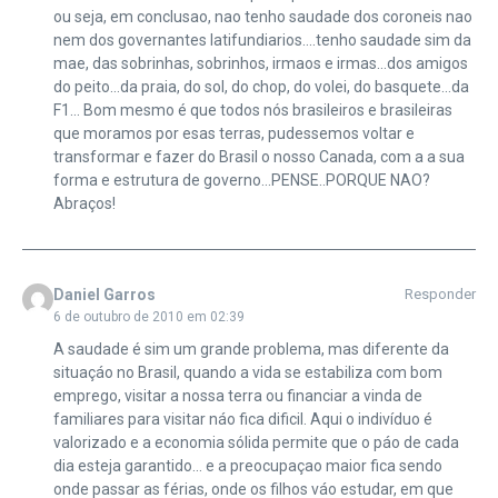
ou seja, em conclusao, nao tenho saudade dos coroneis nao
nem dos governantes latifundiarios….tenho saudade sim da
mae, das sobrinhas, sobrinhos, irmaos e irmas…dos amigos
do peito…da praia, do sol, do chop, do volei, do basquete…da
F1… Bom mesmo é que todos nós brasileiros e brasileiras
que moramos por esas terras, pudessemos voltar e
transformar e fazer do Brasil o nosso Canada, com a a sua
forma e estrutura de governo…PENSE..PORQUE NAO?
Abraços!
Daniel Garros
Responder
6 de outubro de 2010 em 02:39
A saudade é sim um grande problema, mas diferente da
situaçáo no Brasil, quando a vida se estabiliza com bom
emprego, visitar a nossa terra ou financiar a vinda de
familiares para visitar náo fica dificil. Aqui o indivíduo é
valorizado e a economia sólida permite que o páo de cada
dia esteja garantido… e a preocupaçao maior fica sendo
onde passar as férias, onde os filhos váo estudar, em que