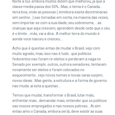
Norte a Sul..embora muitos dizem que melhorou, ja que a
classe media passa dos 50%…Mas, o tema é o Canada…
terra boa, onde as pessoas ( emnbora exista discriminacao
sim senhor…) sao tomadas em conta, na maioria das vezes,
sem importar-se com a sua idade, seu sobrenome, …as
crianças que aqui crescem, aprendem desde cedo que o céu
é o limite….más, vai a dica…A melhor terra do mundo é
aonde voce nasceu e cresceu…
Acho que é questao entao de mudar o Brasil, vejo com
muito agrado, mas, isso nao é tudo…que politicos
fedorentos nao foram re-eleitos e perderam a vaga no
Senado por exemplo..outros, outrora senadores, tentaram
novamente ser eleitos e foram colocados no
esquecimento…vejo novos nomes e novas caras surjem,
novos ideais…Mas gente, a estrutura e a forma de governo
nao muda..ai esta a questao…
Temos que mudar, transformar o Brasil, lutar mais,
enfrentar mais…demandar mais, entender que os politicos
sao nossos empregados e nao nossos patroes….Ai sim
entao amo o Canada, embora sei lá, deve existir as suas