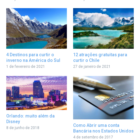
12 atrações gratuitas para
4 Destinos para curtir o
curtir o Chile
inverno na América do Sul
27 de janeiro de 2021
1 de fevereiro de 2021
Orlando: muito além da
Disney
Como Abrir uma conta
8 de junho de 2018
Bancária nos Estados Unidos
4 de setembro de 2017