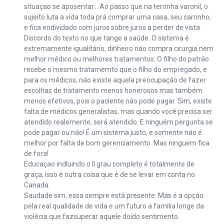
situaçao se aposentar… Ao passo que na terrinha varonil, o
sujeito luta a vida toda prá comprar uma casa, seu carrinho,
e fica endividado com juros sobre juros a perder de vista.
Discordo do texto no que tange a saúde. O sistema é
extremamente igualitário, dinheiro náo compra cirurgia nem
melhor médico ou melhores tratamentos. O filho do patráo
recebe o mesmo tratamemto que o filho do empregado, e
para os médicos, náo existe aquela preocupaçáo de fazer
escolhas de tratamento menos honerosos mas também
menos efetivos, pois o paciente náo pode pagar. Sim, existe
falta de médicos generalistas, mas quando você precisa ser
atendido realemente, será atendido. E ninguém pergunta se
pode pagar ou náo! É um sistema justo, e somente náo é
melhor por falta de bom gerenciamento. Mas ninguem fica
de fora!
Educaçao indluindo o II grau completo é totalmente de
graça, isso é outra coisa que é de se levar em conta no
Canada.
Saudade sim, essa sempre está presente. Mas é a opçáo
pela real qualidade de vida e um futuro a familia longe da
violêcia que fazsuperar aquele doído sentimento.