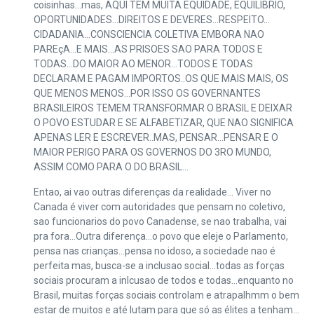
coisinhas…mas, AQUI TEM MUITA EQUIDADE, EQUILIBRIO,
OPORTUNIDADES…DIREITOS E DEVERES…RESPEITO…
CIDADANIA…CONSCIENCIA COLETIVA EMBORA NAO
PAREçA…E MAIS…AS PRISOES SAO PARA TODOS E
TODAS…DO MAIOR AO MENOR…TODOS E TODAS
DECLARAM E PAGAM IMPORTOS..OS QUE MAIS MAIS, OS
QUE MENOS MENOS…POR ISSO OS GOVERNANTES
BRASILEIROS TEMEM TRANSFORMAR O BRASIL E DEIXAR
O POVO ESTUDAR E SE ALFABETIZAR, QUE NAO SIGNIFICA
APENAS LER E ESCREVER..MAS, PENSAR…PENSAR E O
MAIOR PERIGO PARA OS GOVERNOS DO 3RO MUNDO,
ASSIM COMO PARA O DO BRASIL…
Entao, ai vao outras diferenças da realidade… Viver no
Canada é viver com autoridades que pensam no coletivo,
sao funcionarios do povo Canadense, se nao trabalha, vai
pra fora…Outra diferença…o povo que eleje o Parlamento,
pensa nas crianças…pensa no idoso, a sociedade nao é
perfeita mas, busca-se a inclusao social…todas as forças
sociais procuram a inlcusao de todos e todas…enquanto no
Brasil, muitas forças sociais controlam e atrapalhmm o bem
estar de muitos e até lutam para que só as élites a tenham…