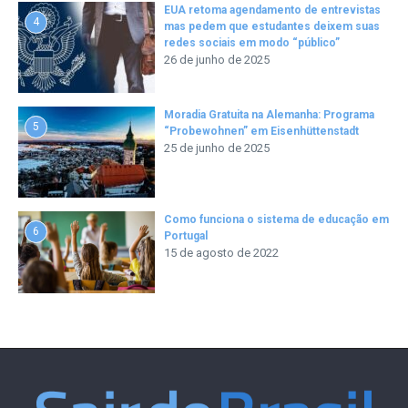
EUA retoma agendamento de entrevistas
4
mas pedem que estudantes deixem suas
redes sociais em modo “público”
26 de junho de 2025
Moradia Gratuita na Alemanha: Programa
5
“Probewohnen” em Eisenhüttenstadt
25 de junho de 2025
Como funciona o sistema de educação em
6
Portugal
15 de agosto de 2022