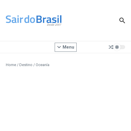
Ir para o conteúdo
Menu
Home
/
Destino
/
Oceanía