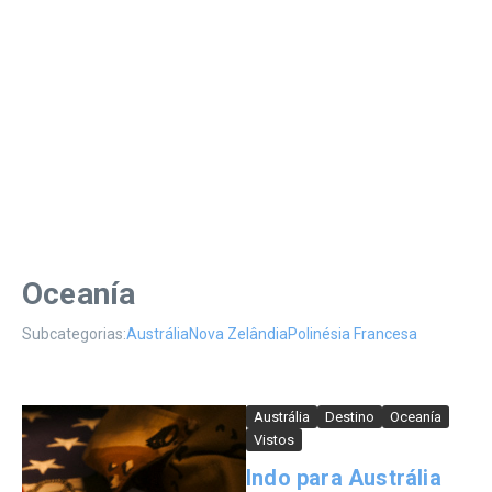
Oceanía
Subcategorias:
Austrália
Nova Zelândia
Polinésia Francesa
Austrália
Destino
Oceanía
Vistos
Indo para Austrália