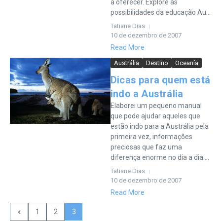
a oferecer. Explore as
possibilidades da educação Au...
Tatiane Dias
10 de dezembro de 2007
Read More
Austrália
Destino
Oceanía
Dicas para quem está
indo a Austrália
Elaborei um pequeno manual
que pode ajudar aqueles que
estão indo para a Austrália pela
primeira vez, informações
preciosas que faz uma
diferença enorme no dia a dia....
Tatiane Dias
10 de dezembro de 2007
Read More
1
2
3