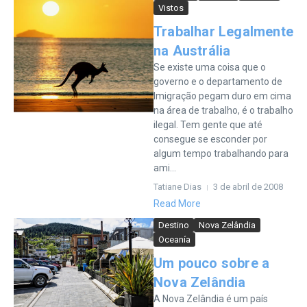
Vistos
Trabalhar Legalmente
na Austrália
Se existe uma coisa que o
governo e o departamento de
Imigração pegam duro em cima
na área de trabalho, é o trabalho
ilegal. Tem gente que até
consegue se esconder por
algum tempo trabalhando para
ami...
Tatiane Dias
3 de abril de 2008
Read More
Destino
Nova Zelândia
Oceanía
Um pouco sobre a
Nova Zelândia
A Nova Zelândia é um país