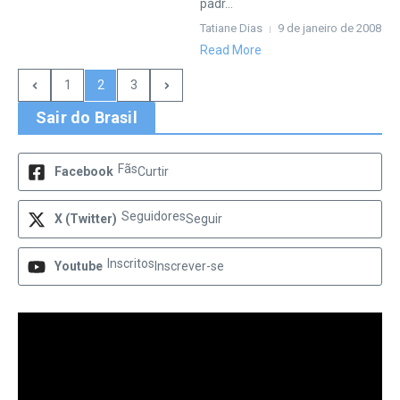
padr...
Tatiane Dias
9 de janeiro de 2008
Read More
1
2
3
Sair do Brasil
Fãs
Facebook
Curtir
Seguidores
X (Twitter)
Seguir
Inscritos
Youtube
Inscrever-se