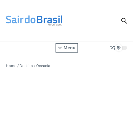
Ir para o conteúdo
Menu
Home
/
Destino
/
Oceanía