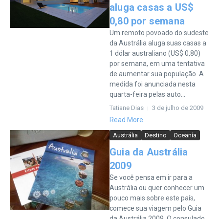
aluga casas a US$
0,80 por semana
Um remoto povoado do sudeste
da Austrália aluga suas casas a
1 dólar australiano (US$ 0,80)
por semana, em uma tentativa
de aumentar sua população. A
medida foi anunciada nesta
quarta-feira pelas auto...
Tatiane Dias
3 de julho de 2009
Read More
Austrália
Destino
Oceanía
Guia da Austrália
2009
Se você pensa em ir para a
Austrália ou quer conhecer um
pouco mais sobre este país,
comece sua viagem pelo Guia
da Austrália 2009. O consulado