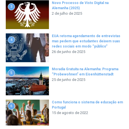
Novo Processo de Visto Digital na
3
Alemanha (2025)
2 de julho de 2025
EUA retoma agendamento de entrevistas
4
mas pedem que estudantes deixem suas
redes sociais em modo “público”
26 de junho de 2025
Moradia Gratuita na Alemanha: Programa
5
“Probewohnen” em Eisenhüttenstadt
25 de junho de 2025
Como funciona o sistema de educação em
6
Portugal
15 de agosto de 2022