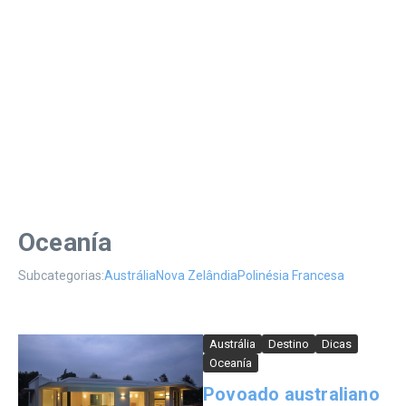
Oceanía
Subcategorias:
Austrália
Nova Zelândia
Polinésia Francesa
Austrália
Destino
Dicas
Oceanía
Povoado australiano