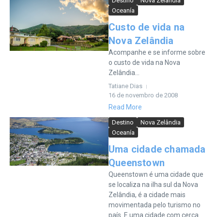
Destino
Nova Zelândia
Oceanía
Custo de vida na
Nova Zelândia
Acompanhe e se informe sobre
o custo de vida na Nova
Zelândia...
Tatiane Dias
16 de novembro de 2008
Read More
Destino
Nova Zelândia
Oceanía
Uma cidade chamada
Queenstown
Queenstown é uma cidade que
se localiza na ilha sul da Nova
Zelândia, é a cidade mais
movimentada pelo turismo no
país. E uma cidade com cerca