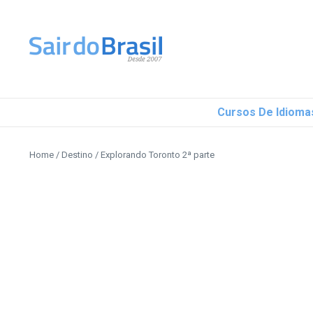
Ir para o conteúdo
Cursos De Idioma
Home
/
Destino
/
Explorando Toronto 2ª parte