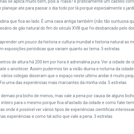
 não se aplica muito bem, pois a ?casa? é praticamente um castelo com 
planejar ate para passar o dia todo por lá porque especialmente o jardi
padina que fica ao lado. È uma casa antiga também (não tão suntuosa q
sário de gás natural do fim do século XVIII que foi desbancado pelo d
ender um pouco da historia e cultura mundial e historia natural ao m
om exposições periódicas que variam quanto ao tema. 5 estrelas
ros de altura há 200 km por hora é adrenalina pura. Ver a cidade de ci
 ate o anoitecer. Assim pudermos ter a visão diurna e noturna da cidad
vários colegas disseram que o espaço neste ultimo andar é muito peque
Foi uma das experiências mais marcantes da minha vida. 5 estrelas
demais pra bicho de menos, mas vale a pena por causa de alguns bichos
 inteiro para o mesmo porque fica afastado da cidade e como falei tem
s onde é possível ver vários tipos de experiências cientificas interess
as experiências e como tal acho que vale a pena. 3 estrelas