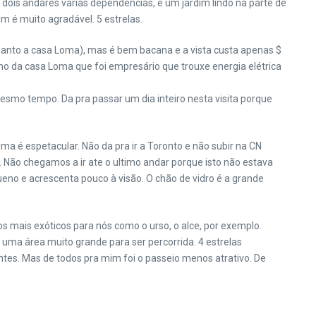
dois andares varias dependências, e um jardim lindo na parte de
m é muito agradável. 5 estrelas.
uanto a casa Loma), mas é bem bacana e a vista custa apenas $
ono da casa Loma que foi empresário que trouxe energia elétrica
esmo tempo. Da pra passar um dia inteiro nesta visita porque
ma é espetacular. Não da pra ir a Toronto e não subir na CN
e. Não chegamos a ir ate o ultimo andar porque isto não estava
no e acrescenta pouco à visão. O chão de vidro é a grande
 mais exóticos para nós como o urso, o alce, por exemplo.
 uma área muito grande para ser percorrida. 4 estrelas
antes. Mas de todos pra mim foi o passeio menos atrativo. De