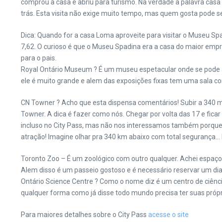
comprou a casa e abriu para turismo. Na verdade a palavra casa
trás. Esta visita não exige muito tempo, mas quem gosta pode se 
Dica: Quando for a casa Loma aproveite para visitar o Museu S
7,62. O curioso é que o Museu Spadina era a casa do maior empre
para o pais.
Royal Ontário Museum ? É um museu espetacular onde se pode apr
ele é muito grande e alem das exposições fixas tem uma sala c
CN Towner ? Acho que esta dispensa comentários! Subir a 340 met
Towner. A dica é fazer como nós. Chegar por volta das 17 e ficar
incluso no City Pass, mas não nos interessamos também porque 
atração! Imagine olhar pra 340 km abaixo com total segurança… 
Toronto Zoo – É um zoológico com outro qualquer. Achei espaço 
Alem disso é um passeio gostoso e é necessário reservar um dia
Ontário Science Centre ? Como o nome diz é um centro de ciência
qualquer forma como já disse todo mundo precisa ter suas própri
Para maiores detalhes sobre o City Pass
acesse o site