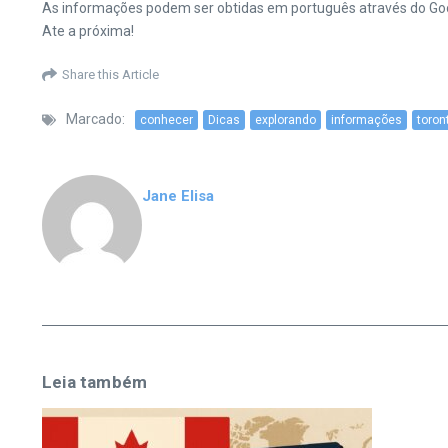
As informações podem ser obtidas em português através do Goog
Ate a próxima!
Share this Article
Marcado:
conhecer
Dicas
explorando
informações
toron
Jane Elisa
Leia também