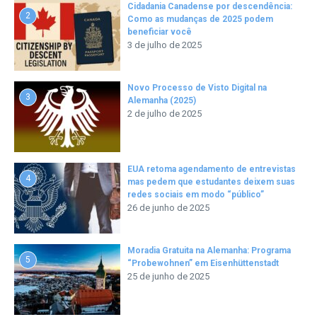
Cidadania Canadense por descendência:
2
Como as mudanças de 2025 podem
beneficiar você
3 de julho de 2025
Novo Processo de Visto Digital na
3
Alemanha (2025)
2 de julho de 2025
EUA retoma agendamento de entrevistas
4
mas pedem que estudantes deixem suas
redes sociais em modo “público”
26 de junho de 2025
Moradia Gratuita na Alemanha: Programa
5
“Probewohnen” em Eisenhüttenstadt
25 de junho de 2025