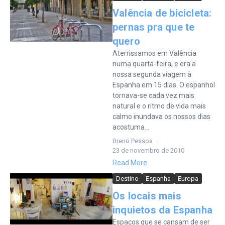
Valência de bicicleta:
pernas pra que te
quero
Aterrissamos em Valência
numa quarta-feira, e era a
nossa segunda viagem à
Espanha em 15 dias. O espanhol
tornava-se cada vez mais
natural e o ritmo de vida mais
calmo inundava os nossos dias
acostuma...
Breno Pessoa
23 de novembro de 2010
Read More
Destino
Espanha
Europa
Os locais mais
inquietos da Espanha
Espaços que se cansam de ser