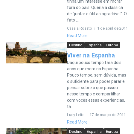
tinha um interesse em morar
fora do país. Queria a clássica
de “juntar o útil ao agradável”. O
fato ...
Cássia Rosato
1 de abril de 2011
Read More
Destino
Espanha
Europa
Viver na Espanha
Daqui pouco tempo fará dois
anos que moro na Espanha.
Pouco tempo, sem dúvida, mas
o suficiente para poder parar e
pensar sobre o que passou
nesse tempo e compartilhar
com vocês essas experiências,
ta...
Lucy Leite
17 de março de 2011
Read More
Destino
Espanha
Europa