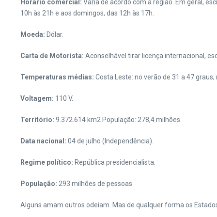
Horário comercial:
Varia de acordo com a região. Em geral, es
10h às 21h e aos domingos, das 12h às 17h.
Moeda:
Dólar.
Carta de Motorista:
Aconselhável tirar licença internacional, esc
Temperaturas médias:
Costa Leste: no verão de 31 a 47 graus; 
Voltagem:
110 V.
Território:
9.372.614 km2 População: 278,4 milhões.
Data nacional:
04 de julho (Independência).
Regime político:
República presidencialista.
População:
293 milhões de pessoas
Alguns amam outros odeiam. Mas de qualquer forma os Estados 