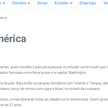
s
Destino
Dicas
Estudar
Emprego
Vi
érica
mérica
zantes, quem escolhe o país para passear ou estudar vai ter muito que 
cidades famosas como Nova Iorque e a capital, Washington.
latina do país. Aqui estão os parques temáticos (em Orlando e Tampa), a
rleans, berço de ritmos como jazz e blues, no estado da Louisiana.
ancisco, a mais liberal de todas as cidades norte americanas. Quem gos
es de 21 anos.