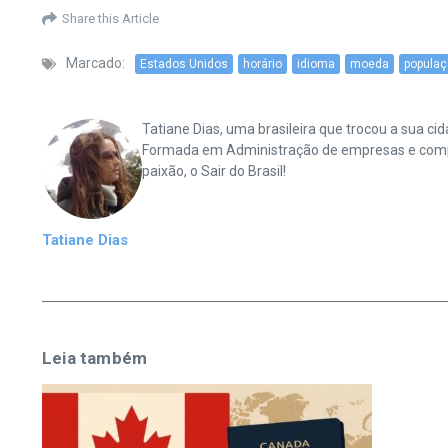
Share this Article
Marcado:
Estados Unidos
horário
idioma
moeda
popula
Tatiane Dias, uma brasileira que trocou a sua 
Formada em Administração de empresas e complet
paixão, o Sair do Brasil!
Tatiane Dias
Leia também