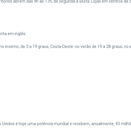
critórios abrem das 9h às 17h, de segunda a sexta. Lojas em centros d
rita em inglês.
no inverno, de 3 a 19 graus, Costa Oeste: no verão de 19 a 28 graus; no i
Unidos é hoje uma potência mundial e recebem, anualmente, 45 milhõe