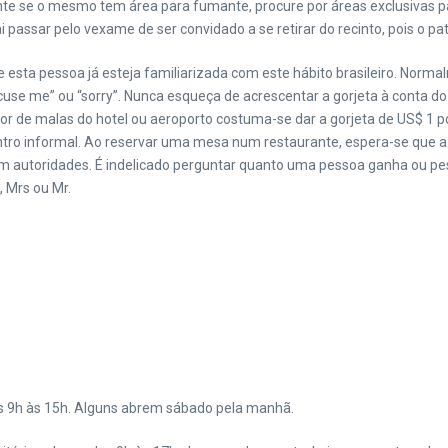
urante se o mesmo tem área para fumante, procure por áreas exclusivas
 passar pelo vexame de ser convidado a se retirar do recinto, pois o p
 esta pessoa já esteja familiarizada com este hábito brasileiro. Nor
se me” ou “sorry”. Nunca esqueça de acrescentar a gorjeta à conta do
gador de malas do hotel ou aeroporto costuma-se dar a gorjeta de US$ 
contro informal. Ao reservar uma mesa num restaurante, espera-se que
com autoridades. É indelicado perguntar quanto uma pessoa ganha ou p
 Mrs ou Mr.
 9h às 15h. Alguns abrem sábado pela manhã.