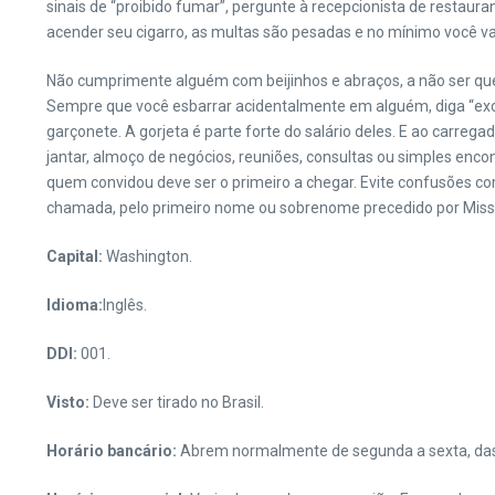
sinais de “proibido fumar”, pergunte à recepcionista de resta
acender seu cigarro, as multas são pesadas e no mínimo você vai
Não cumprimente alguém com beijinhos e abraços, a não ser que
Sempre que você esbarrar acidentalmente em alguém, diga “excu
garçonete. A gorjeta é parte forte do salário deles. E ao carre
jantar, almoço de negócios, reuniões, consultas ou simples en
quem convidou deve ser o primeiro a chegar. Evite confusões 
chamada, pelo primeiro nome ou sobrenome precedido por Miss,
Capital:
Washington.
Idioma:
Inglês.
DDI:
001.
Visto:
Deve ser tirado no Brasil.
Horário bancário:
Abrem normalmente de segunda a sexta, das