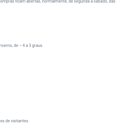
e compras ficam abertas, normalmente, de segunda a sábado, das
nverno, de – 4 a 3 graus.
s de visitantes.