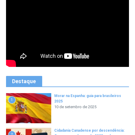
Destaque
Morar na Espanha: guia para brasileiros
1
2025
10 de setembro de 2025
Cidadania Canadense por descendência:
2