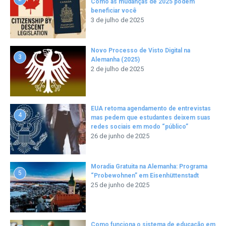
Como as mudanças de 2025 podem
beneficiar você
3 de julho de 2025
Novo Processo de Visto Digital na
3
Alemanha (2025)
2 de julho de 2025
EUA retoma agendamento de entrevistas
4
mas pedem que estudantes deixem suas
redes sociais em modo “público”
26 de junho de 2025
Moradia Gratuita na Alemanha: Programa
5
“Probewohnen” em Eisenhüttenstadt
25 de junho de 2025
Como funciona o sistema de educação em