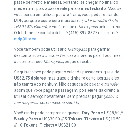
passe de metrô é
mensal
, portanto, se chegar no final do
mês é ruim, pois o passe vale para o
mês fechado
. Mas, se
você pensa em utilizar por até 1 ano, você pode retirar do
MDP, porque o custo será mais baixo
(valor anual/mês de
US$91,50 dólares)
, e você recebe o
Metropass
pelo correio.
O telefone de contato deles é (416) 397-8827 e o email é
mdp@ttc.ca
Você também pode utilizar o
Metropass
para ganhar
desconto no seu
Income Tax
, caso more no país. Todo mês,
ao comprar seu
Metropass
, pegue o recibo.
Se quiser, você pode pagar o valor da passagem, que é de
US$2,75 dólares
, mas traga o dinheiro certo, porque eles
não tem troco
nenhum. Não esqueça de pegar o
transfer
,
assim que você pagar a passagem, pois ele te dá direito a
utilizar o serviço novamente, sem precisar pagar
(isso no
mesmo percurso, no mesmo sentido).
Você ainda pode comprar, se quiser…
Day Pass
= US$8,50 //
Weekly Pass
= US$30,00 //
5 Tokens-Tickets
= US$10.50
//
10 Tokens-Tickets
= US$21.00