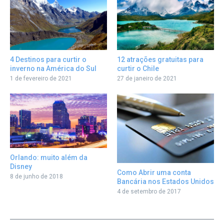
12 atrações gratuitas para
4 Destinos para curtir o
curtir o Chile
inverno na América do Sul
27 de janeiro de 2021
1 de fevereiro de 2021
Orlando: muito além da
Disney
Como Abrir uma conta
8 de junho de 2018
Bancária nos Estados Unidos
4 de setembro de 2017