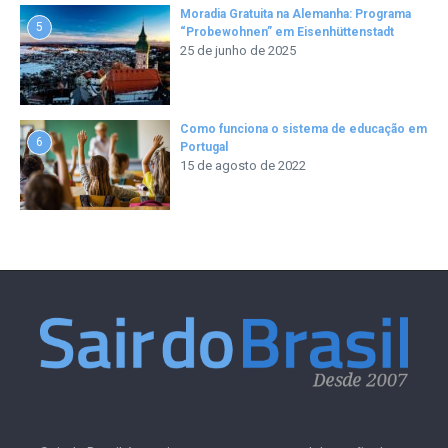
Moradia Gratuita na Alemanha: Programa
5
“Probewohnen” em Eisenhüttenstadt
25 de junho de 2025
Como funciona o sistema de educação em
6
Portugal
15 de agosto de 2022