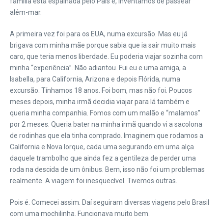
família está espalhada pelo País e, inventamos de passear
além-mar.
A primeira vez foi para os EUA, numa excursão. Mas eu já
brigava com minha mãe porque sabia que ia sair muito mais
caro, que teria menos liberdade. Eu poderia viajar sozinha com
minha “experiência”. Não adiantou. Fui eu e uma amiga, a
Isabella, para California, Arizona e depois Flórida, numa
excursão. Tínhamos 18 anos. Foi bom, mas não foi. Poucos
meses depois, minha irmã decidia viajar para lá também e
queria minha companhia. Fomos com um malão e “malamos”
por 2 meses. Queria bater na minha irmã quando vi a sacolona
de rodinhas que ela tinha comprado. Imaginem que rodamos a
California e Nova Iorque, cada uma segurando em uma alça
daquele trambolho que ainda fez a gentileza de perder uma
roda na descida de um ônibus. Bem, isso não foi um problemas
realmente. A viagem foi inesquecível. Tivemos outras.
Pois é. Comecei assim. Daí seguiram diversas viagens pelo Brasil
com uma mochilinha. Funcionava muito bem.