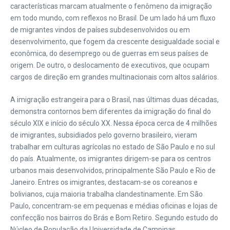
características marcam atualmente o fenômeno da imigração
em todo mundo, com reflexos no Brasil. De um lado há um fluxo
de migrantes vindos de países subdesenvolvidos ou em
desenvolvimento, que fogem da crescente desigualdade social e
econômica, do desemprego ou de guerras em seus países de
origem. De outro, o deslocamento de executivos, que ocupam
cargos de direção em grandes multinacionais com altos salários.
A imigração estrangeira para o Brasil, nas últimas duas décadas,
demonstra contornos bem diferentes da imigração do final do
século XIX e início do século XX. Nessa época cerca de 4 milhões
de imigrantes, subsidiados pelo governo brasileiro, vieram
trabalhar em culturas agrícolas no estado de São Paulo e no sul
do país. Atualmente, os imigrantes dirigem-se para os centros
urbanos mais desenvolvidos, principalmente São Paulo e Rio de
Janeiro. Entres os imigrantes, destacam-se os coreanos e
bolivianos, cuja maioria trabalha clandestinamente. Em São
Paulo, concentram-se em pequenas e médias oficinas e lojas de
confecção nos bairros do Brás e Bom Retiro. Segundo estudo do
Núcleo de População da Universidade de Campinas