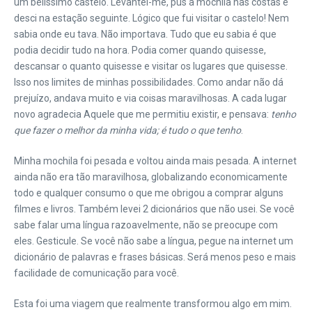
um belíssimo castelo. Levantei-me, pus a mochila nas costas e
desci na estação seguinte. Lógico que fui visitar o castelo! Nem
sabia onde eu tava. Não importava. Tudo que eu sabia é que
podia decidir tudo na hora. Podia comer quando quisesse,
descansar o quanto quisesse e visitar os lugares que quisesse.
Isso nos limites de minhas possibilidades. Como andar não dá
prejuízo, andava muito e via coisas maravilhosas. A cada lugar
novo agradecia Aquele que me permitiu existir, e pensava:
tenho
que fazer o melhor da minha vida; é tudo o que tenho
.
Minha mochila foi pesada e voltou ainda mais pesada. A internet
ainda não era tão maravilhosa, globalizando economicamente
todo e qualquer consumo o que me obrigou a comprar alguns
filmes e livros. Também levei 2 dicionários que não usei. Se você
sabe falar uma língua razoavelmente, não se preocupe com
eles. Gesticule. Se você não sabe a língua, pegue na internet um
dicionário de palavras e frases básicas. Será menos peso e mais
facilidade de comunicação para você.
Esta foi uma viagem que realmente transformou algo em mim.