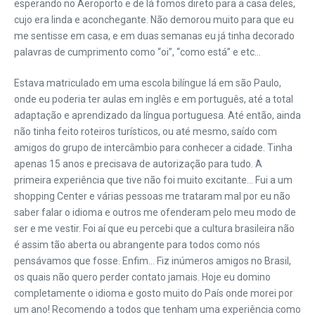
esperando no Aeroporto e de lá fomos direto para a casa deles,
cujo era linda e aconchegante. Não demorou muito para que eu
me sentisse em casa, e em duas semanas eu já tinha decorado
palavras de cumprimento como “oi”, “como está” e etc…
Estava matriculado em uma escola bilíngue lá em são Paulo,
onde eu poderia ter aulas em inglês e em português, até a total
adaptação e aprendizado da língua portuguesa. Até então, ainda
não tinha feito roteiros turísticos, ou até mesmo, saído com
amigos do grupo de intercâmbio para conhecer a cidade. Tinha
apenas 15 anos e precisava de autorização para tudo. A
primeira experiência que tive não foi muito excitante… Fui a um
shopping Center e várias pessoas me trataram mal por eu não
saber falar o idioma e outros me ofenderam pelo meu modo de
ser e me vestir. Foi aí que eu percebi que a cultura brasileira não
é assim tão aberta ou abrangente para todos como nós
pensávamos que fosse. Enfim… Fiz inúmeros amigos no Brasil,
os quais não quero perder contato jamais. Hoje eu domino
completamente o idioma e gosto muito do País onde morei por
um ano! Recomendo a todos que tenham uma experiência como