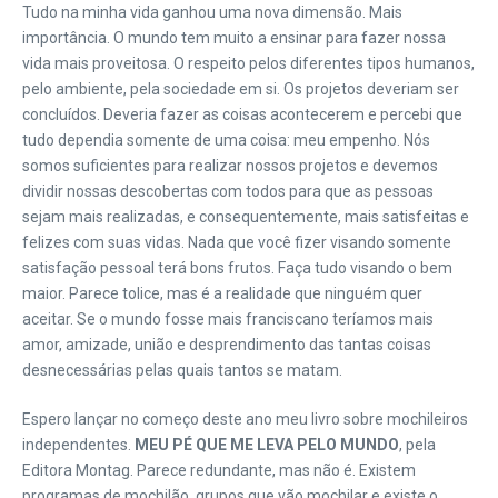
Tudo na minha vida ganhou uma nova dimensão. Mais
importância. O mundo tem muito a ensinar para fazer nossa
vida mais proveitosa. O respeito pelos diferentes tipos humanos,
pelo ambiente, pela sociedade em si. Os projetos deveriam ser
concluídos. Deveria fazer as coisas acontecerem e percebi que
tudo dependia somente de uma coisa: meu empenho. Nós
somos suficientes para realizar nossos projetos e devemos
dividir nossas descobertas com todos para que as pessoas
sejam mais realizadas, e consequentemente, mais satisfeitas e
felizes com suas vidas. Nada que você fizer visando somente
satisfação pessoal terá bons frutos. Faça tudo visando o bem
maior. Parece tolice, mas é a realidade que ninguém quer
aceitar. Se o mundo fosse mais franciscano teríamos mais
amor, amizade, união e desprendimento das tantas coisas
desnecessárias pelas quais tantos se matam.
Espero lançar no começo deste ano meu livro sobre mochileiros
independentes.
MEU PÉ QUE ME LEVA PELO MUNDO
, pela
Editora Montag. Parece redundante, mas não é. Existem
programas de mochilão, grupos que vão mochilar e existe o