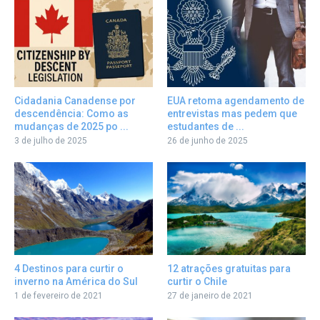
Cidadania Canadense por
EUA retoma agendamento de
descendência: Como as
entrevistas mas pedem que
mudanças de 2025 po ...
estudantes de ...
3 de julho de 2025
26 de junho de 2025
12 atrações gratuitas para
4 Destinos para curtir o
curtir o Chile
inverno na América do Sul
27 de janeiro de 2021
1 de fevereiro de 2021