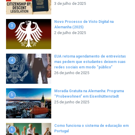
3 de julho de 2025
Novo Processo de Visto Digital na
3
Alemanha (2025)
2 de julho de 2025
EUA retoma agendamento de entrevistas
4
mas pedem que estudantes deixem suas
redes sociais em modo “público”
26 de junho de 2025
Moradia Gratuita na Alemanha: Programa
5
“Probewohnen” em Eisenhüttenstadt
25 de junho de 2025
Como funciona o sistema de educação em
6
Portugal