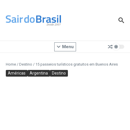
Ir para o conteúdo
Menu
Home
/
Destino
/
15 passeios turísticos gratuitos em Buenos Aires
Américas
Argentina
Destino