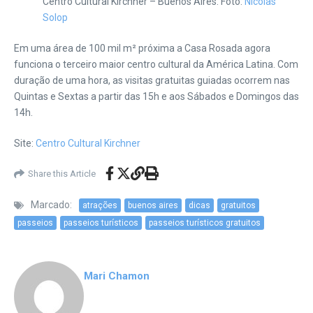
Centro Cultural Kirchner – Buenos Aires. Foto:
Nicolas
Solop
Em
uma área de 100 mil m² próxima a Casa Rosada agora
funciona o terceiro maior centro cultural da América Latina. Com
duração de uma hora, as visitas gratuitas guiadas ocorrem nas
Quintas e Sextas a partir das 15h e aos Sábados e Domingos das
14h.
Site:
Centro Cultural Kirchner
Share this Article
Marcado:
atrações
buenos aires
dicas
gratuitos
passeios
passeios turísticos
passeios turísticos gratuitos
Mari Chamon