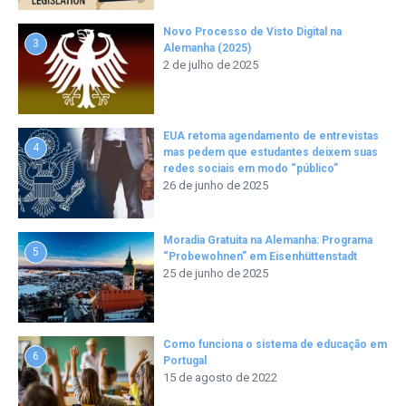
Novo Processo de Visto Digital na
3
Alemanha (2025)
2 de julho de 2025
EUA retoma agendamento de entrevistas
4
mas pedem que estudantes deixem suas
redes sociais em modo “público”
26 de junho de 2025
Moradia Gratuita na Alemanha: Programa
5
“Probewohnen” em Eisenhüttenstadt
25 de junho de 2025
Como funciona o sistema de educação em
6
Portugal
15 de agosto de 2022