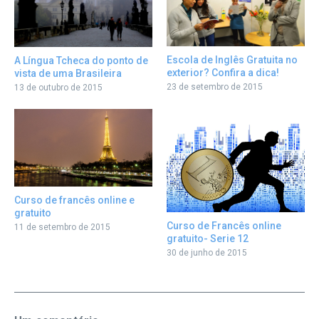
Escola de Inglês Gratuita no
A Língua Tcheca do ponto de
exterior? Confira a dica!
vista de uma Brasileira
23 de setembro de 2015
13 de outubro de 2015
Curso de francês online e
gratuito
Curso de Francês online
11 de setembro de 2015
gratuito- Serie 12
30 de junho de 2015