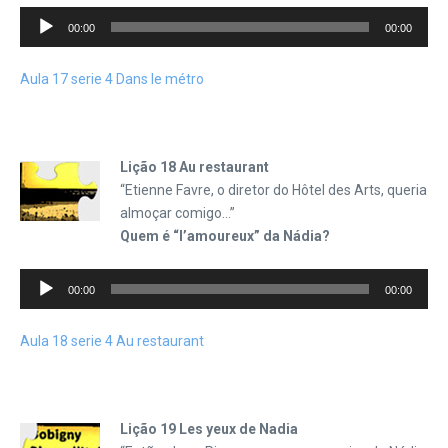
Tocador
00:00
00:00
de
áudio
Aula 17 serie 4 Dans le métro
Lição 18 Au restaurant
“Etienne Favre, o diretor do Hôtel des Arts, queria
almoçar comigo…”
Quem é “l’amoureux” da Nádia?
Tocador
00:00
00:00
de
áudio
Aula 18 serie 4 Au restaurant
Lição 19 Les yeux de Nadia