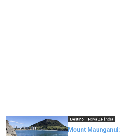
Destino
Nova Zelândia
Mount Maunganui: