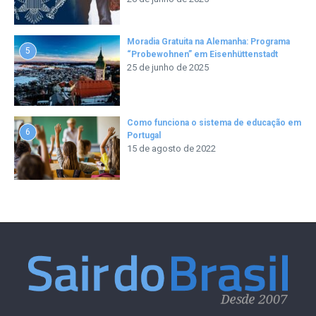
Moradia Gratuita na Alemanha: Programa
5
“Probewohnen” em Eisenhüttenstadt
25 de junho de 2025
Como funciona o sistema de educação em
6
Portugal
15 de agosto de 2022