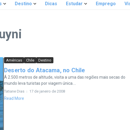
s
Destino
Dicas
Estudar
Emprego
Vi
uyni
Américas
Chile
Destino
Deserto do Atacama, no Chile
Á 2.500 metros de altitude, visita a uma das regiões mais secas do
mundo leva turistas por viagem única....
Tatiane Dias
17 de janeiro de 2008
Read More