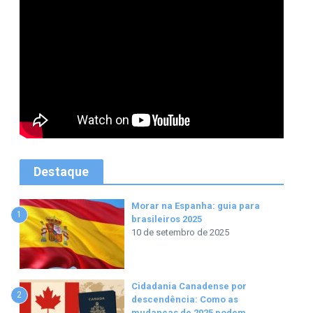
Destaque
Morar na Espanha: guia para
1
brasileiros 2025
10 de setembro de 2025
Cidadania Canadense por
2
descendência: Como as
mudanças de 2025 podem