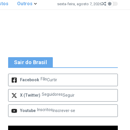
stos
Outros
sexta-feira, agosto 7, 2026
Sair do Brasil
Fãs
Facebook
Curtir
Seguidores
X (Twitter)
Seguir
Inscritos
Youtube
Inscrever-se