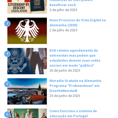
beneficiar você
3 de julho de 2025
Novo Processo de Visto Digital na
3
Alemanha (2025)
2 de julho de 2025
EUA retoma agendamento de
4
entrevistas mas pedem que
estudantes deixem suas redes
sociais em modo “público”
26 de junho de 2025
Moradia Gratuita na Alemanha:
5
Programa “Probewohnen” em
Eisenhüttenstadt
25 de junho de 2025
Como funciona o sistema de
6
educação em Portugal