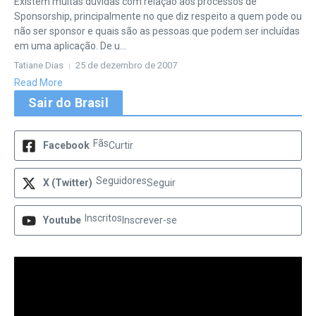
Existem muitas dúvidas com relação aos processos de
Sponsorship, principalmente no que diz respeito a quem pode ou
não ser sponsor e quais são as pessoas que podem ser incluídas
em uma aplicação. De u...
Tatiane Dias
25 de dezembro de 2007
Read More
Sair do Brasil
Fãs
Facebook
Curtir
Seguidores
X (Twitter)
Seguir
Inscritos
Youtube
Inscrever-se