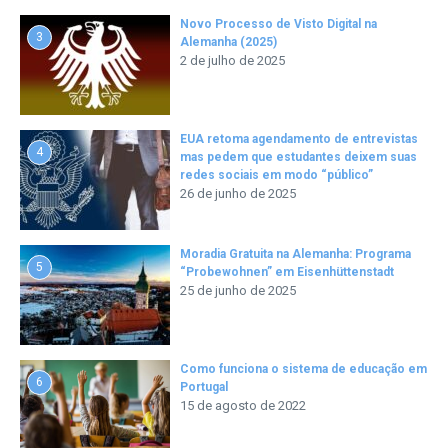
Novo Processo de Visto Digital na
3
Alemanha (2025)
2 de julho de 2025
EUA retoma agendamento de entrevistas
4
mas pedem que estudantes deixem suas
redes sociais em modo “público”
26 de junho de 2025
Moradia Gratuita na Alemanha: Programa
5
“Probewohnen” em Eisenhüttenstadt
25 de junho de 2025
Como funciona o sistema de educação em
6
Portugal
15 de agosto de 2022