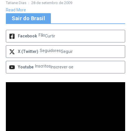
Tatiane Dias
28 de setembro de 2009
Read More
Sair do Brasil
Fãs
Facebook
Curtir
Seguidores
X (Twitter)
Seguir
Inscritos
Youtube
Inscrever-se