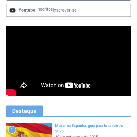
Inscritos
Youtube
Inscrever-se
Destaque
Morar na Espanha: guia para brasileiros
1
2025
10 de setembro de 2025