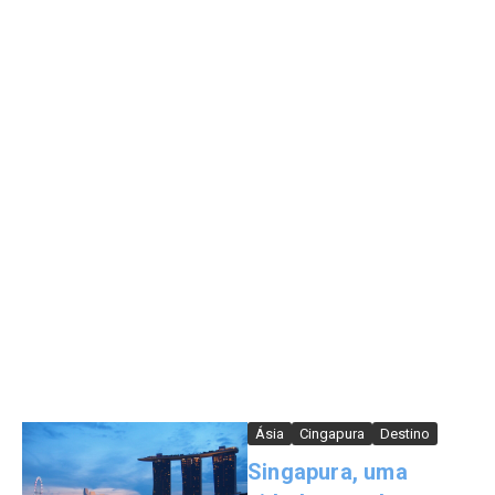
Ásia
Cingapura
Destino
Singapura, uma