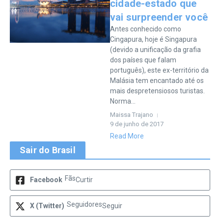
cidade-estado que
vai surpreender você
Antes conhecido como
Cingapura, hoje é Singapura
(devido a unificação da grafia
dos países que falam
português), este ex-território da
Malásia tem encantado até os
mais despretensiosos turistas.
Norma...
Maissa Trajano
9 de junho de 2017
Read More
Sair do Brasil
Fãs
Facebook
Curtir
Seguidores
X (Twitter)
Seguir