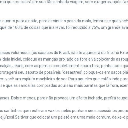
ama que precisará em sua tão sonhada viagem, sem exageros, após faz
quanto para a noite, para diminuir o peso da mala, lembre se que você 
ue de 100% de coisas que iria levar, foi reduzido a 75%, um grande av
cos volumosos (os casacos do Brasil, não te aquecerá do frio, no Exteri
deia inicial, coloque as mangas pro lado de fora e vá colocando as rou
as calças Jeans, com as pernas completamente para fora, ponha tudo que
protegerá seu sapato de possíveis “desastres” coloque-os em sacos plás
você um espírito mochileiro de ser. Para aqueles que estão indo para o
e que as sandálias compradas aqui são mais baratas que lá fora, exe
sas. Dobre menos, para não provoca um efeito inchado, prefira roupas
 cantinhos que restaram vazios, neles ponham seus acessórios pequenos
 prejuízos! Se tiver que colocar um paletó em uma mala comum, deixe-o 