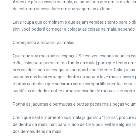
Antes de pôr as coisas na mala, coloque tudo que em cima da c
de extrema necessidade em sua viagem ao exterior.
Leve roupa que combinem e que sejam versáteis tanto para o dia 
sim; você poderá começar a colocar as coisas na mala, sabendo q
Começando a arrumar as malas:
Quer que sua mala sobre espaço? Se estiver levando aqueles casa
mão, coloque-o primeiro (no fundo da mala) para que tenha uma i
precisa dele logo ao chegar ao aeroporto no Exterior. Coloque 
sapados nos lugares vagos, dentro do sapato leve meias, assim 
muitos cantinhos que serviram como compartilhamento, tenha em 
sandálias de dedo existem uma imensidão de marcas, lembrem-s
Ponha as jaquetas e bermudas e outras peças mais peças volumo
Creio que neste momento sua mala já ganhou “forma”, procure os
de dentro da mala, não para o lado de fora, pois evitará alguns
dos demais itens da mala.