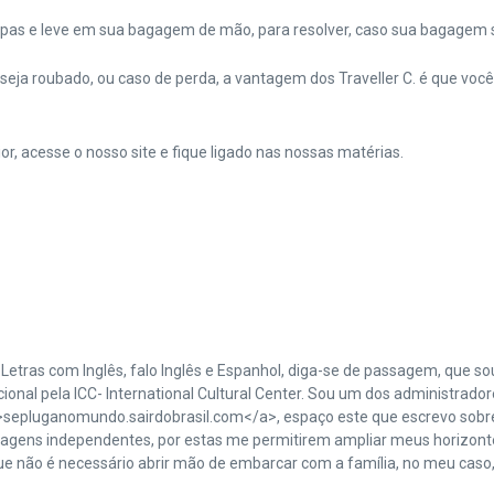
upas e leve em sua bagagem de mão, para resolver, caso sua bagagem s
o seja roubado, ou caso de perda, a vantagem dos Traveller C. é que vo
r, acesse o nosso site e fique ligado nas nossas matérias.
m Letras com Inglês, falo Inglês e Espanhol, diga-se de passagem, que 
ional pela ICC- International Cultural Center. Sou um dos administrador
>sepluganomundo.sairdobrasil.com</a>, espaço este que escrevo sobr
viagens independentes, por estas me permitirem ampliar meus horizon
 que não é necessário abrir mão de embarcar com a família, no meu ca