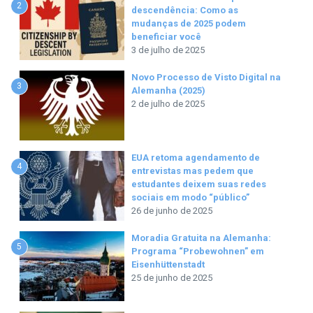
2
descendência: Como as
mudanças de 2025 podem
beneficiar você
3 de julho de 2025
Novo Processo de Visto Digital na
3
Alemanha (2025)
2 de julho de 2025
EUA retoma agendamento de
4
entrevistas mas pedem que
estudantes deixem suas redes
sociais em modo “público”
26 de junho de 2025
Moradia Gratuita na Alemanha:
5
Programa “Probewohnen” em
Eisenhüttenstadt
25 de junho de 2025