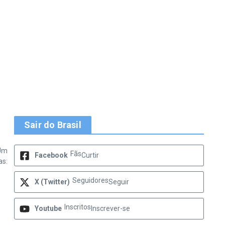
Sair do Brasil
 Um
Fãs
Facebook
Curtir
as:
Seguidores
X (Twitter)
Seguir
Inscritos
Youtube
Inscrever-se