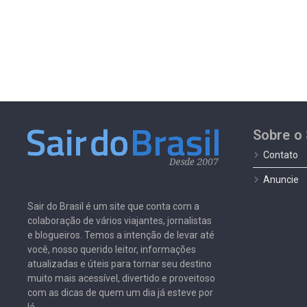
Sobre o 
Contato
Anuncie
Sair do Brasil é um site que conta com a
colaboração de vários viajantes, jornalistas
e blogueiros. Temos a intenção de levar até
você, nosso querido leitor, informações
atualizadas e úteis para tornar seu destino
muito mais acessível, divertido e proveitoso
com as dicas de quem um dia já esteve por
lá.