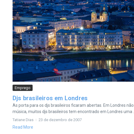
Emprego
Djs brasileiros em Londres
As porta para os djs brasileiros ficaram abertas. Em Londres não
música, muitos djs brasileiros tem encontrado em Londres uma ..
Tatiane Dias
23 de dezembro de 2007
Read More