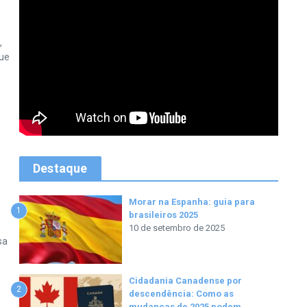
,
que
Destaque
Morar na Espanha: guia para
1
brasileiros 2025
10 de setembro de 2025
sa
Cidadania Canadense por
2
descendência: Como as
mudanças de 2025 podem