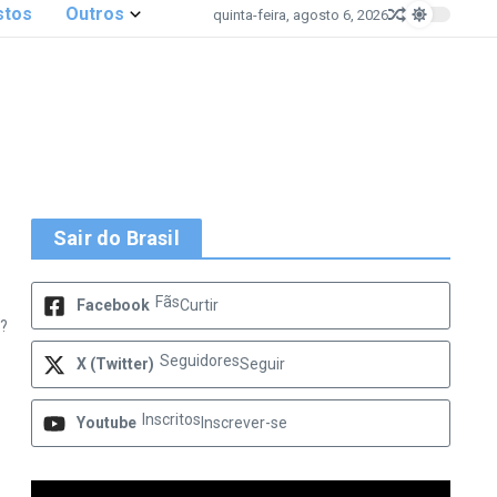
stos
Outros
quinta-feira, agosto 6, 2026
Sair do Brasil
Fãs
Facebook
Curtir
a?
Seguidores
X (Twitter)
Seguir
Inscritos
Youtube
Inscrever-se