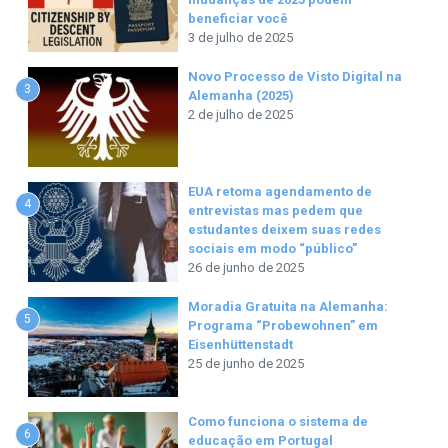
beneficiar você
3 de julho de 2025
Novo Processo de Visto Digital na
3
Alemanha (2025)
2 de julho de 2025
EUA retoma agendamento de
4
entrevistas mas pedem que
estudantes deixem suas redes
sociais em modo “público”
26 de junho de 2025
Moradia Gratuita na Alemanha:
5
Programa “Probewohnen” em
Eisenhüttenstadt
25 de junho de 2025
Como funciona o sistema de
6
educação em Portugal