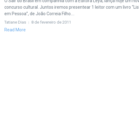
O Sair do Brasil em companhia com a Editora Leya, lança hoje um no
concurso cultural. Juntos iremos presentear 1 leitor com um livro “Li
em Pessoa”, de João Correia Filho....
Tatiane Dias
8 de fevereiro de 2011
Read More