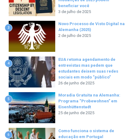
beneficiar você
3 de julho de 2025
Novo Processo de Visto Digital na
3
Alemanha (2025)
2 de julho de 2025
EUA retoma agendamento de
4
entrevistas mas pedem que
estudantes deixem suas redes
sociais em modo “público”
26 de junho de 2025
Moradia Gratuita na Alemanha:
5
Programa “Probewohnen” em
Eisenhüttenstadt
25 de junho de 2025
Como funciona o sistema de
6
educação em Portugal