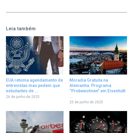
Leia também
EUA retoma agendamento de
Moradia Gratuita na
entrevistas mas pedem que
Alemanha: Programa
estudantes de ...
“Probewohnen” em Eisenhütt
...
26 de junho de 2025
25 de junho de 2025