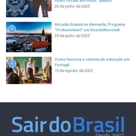
redes sociais em modo “público”
26 de junho de 2025
Moradia Gratuita na Alemanha: Programa
5
“Probewohnen” em Eisenhüttenstadt
25 de junho de 2025
Como funciona o sistema de educação em
6
Portugal
15 de agosto de 2022