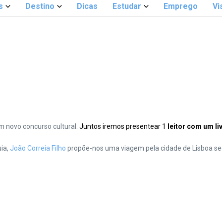
s
Destino
Dicas
Estudar
Emprego
Vi
um novo concurso cultural.
Juntos iremos presentear 1
leitor com um li
ia,
João Correia Filho
propõe-nos uma viagem pela cidade de Lisboa seg