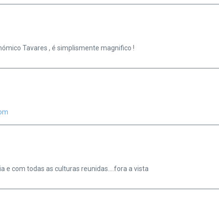
nómico Tavares , é simplismente magnifico !
com
ia e com todas as culturas reunidas….fora a vista