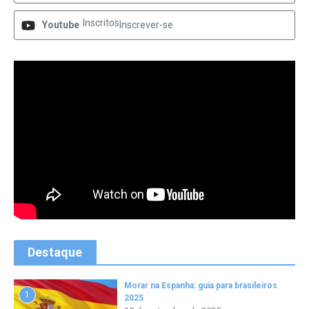
Inscritos
Youtube
Inscrever-se
Destaque
Morar na Espanha: guia para brasileiros
1
2025