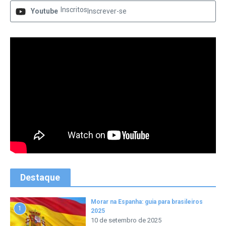
Inscritos
Youtube
Inscrever-se
Destaque
Morar na Espanha: guia para brasileiros
1
2025
10 de setembro de 2025